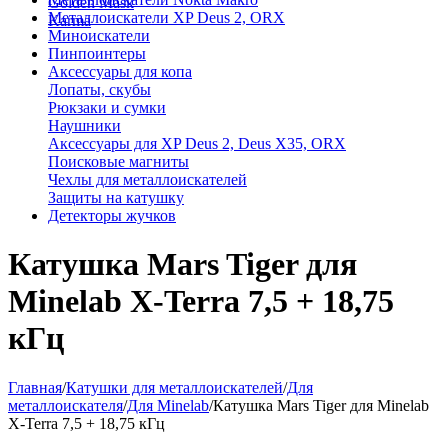
Golden Mask
Металлоискатели XP Deus 2, ORX
Karma
Миноискатели
Пинпоинтеры
Аксессуары для копа
Лопаты, скубы
Рюкзаки и сумки
Наушники
Аксессуары для XP Deus 2, Deus X35, ORX
Поисковые магниты
Чехлы для металлоискателей
Защиты на катушку
Детекторы жучков
Катушка Mars Tiger для
Minelab X-Terra 7,5 + 18,75
кГц
Главная
/
Катушки для металлоискателей
/
Для
металлоискателя
/
Для Minelab
/
Катушка Mars Tiger для Minelab
X-Terra 7,5 + 18,75 кГц