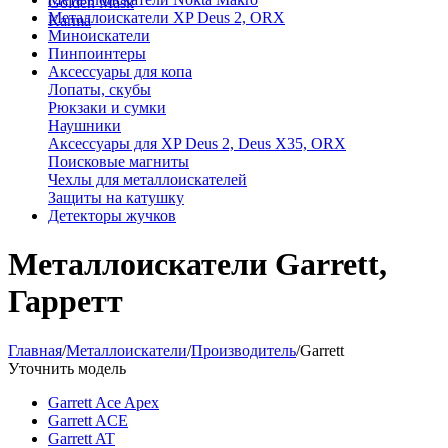
Golden Mask
Металлоискатели XP Deus 2, ORX
Karma
Миноискатели
Пинпоинтеры
Аксессуары для копа
Лопаты, скубы
Рюкзаки и сумки
Наушники
Аксессуары для XP Deus 2, Deus X35, ORX
Поисковые магниты
Чехлы для металлоискателей
Защиты на катушку
Детекторы жучков
Металлоискатели Garrett,
Гарретт
Главная
/
Металлоискатели
/
Производитель
/
Garrett
Уточнить модель
Garrett Ace Apex
Garrett ACE
Garrett AT