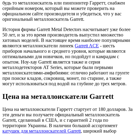
будь то металлоискатель или пинпоинтер Гарретт, снабжен
серийным номером, который вы можете проверить на
официальном сайте производителя и убедиться, что у вас
оригинальный металлоискатель Garrett.
История фирмы Garrett Metal Detectors насчитывает уже более
50 лет, и за это время производитель выпустил множество
хитовых моделей. В настоящее время наиболее популярными
являются металлоискатели линеек
Garrett ACE
- шесть
приборов начального и среднего уровня, которые являются
оптимальными для новичков, но подойдут и камрадам с
опытом. Ноу-хау Garrett является также и серия
металлодетекторов AT Series, которые были первыми
металлоискателями-амфибиями: отлично работают на грунте
при поиске кладов, сокровищ, монет, по старине, а также
могут использоваться под водой на глубине до трех метров.
Цена на металлоискатели Garrett
Цена на металлоискатели Гарретт стартует от 180 долларов. За
эти деньги вы получаете официальный металлоискатель
Garrett, сделанный в США, и с гарантией 2 года по
территории Украины. В наличии большой ассортимент
катушек для металлоискателей Garrett
, широкий выбор