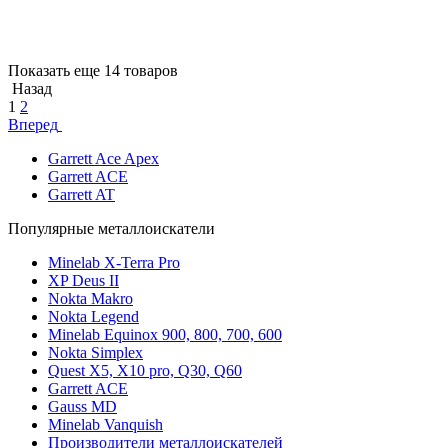
Показать еще 14 товаров
Назад
1
2
Вперед
Garrett Ace Apex
Garrett ACE
Garrett AT
Популярные металлоискатели
Minelab X-Terra Pro
XP Deus II
Nokta Makro
Nokta Legend
Minelab Equinox 900, 800, 700, 600
Nokta Simplex
Quest X5, X10 pro, Q30, Q60
Garrett ACE
Gauss MD
Minelab Vanquish
Производители металлоискателей