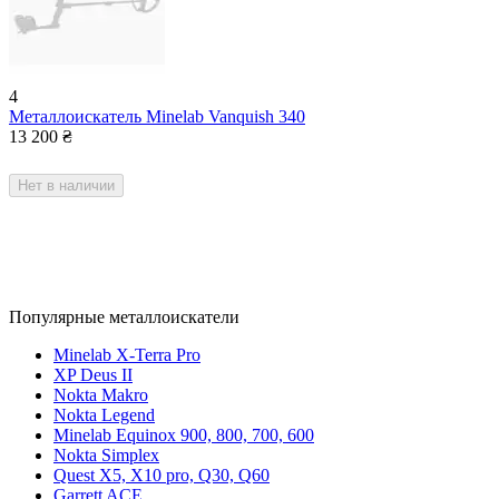
4
Металлоискатель Minelab Vanquish 340
13 200
₴
Нет в наличии
Популярные металлоискатели
Minelab X-Terra Pro
XP Deus II
Nokta Makro
Nokta Legend
Minelab Equinox 900, 800, 700, 600
Nokta Simplex
Quest X5, X10 pro, Q30, Q60
Garrett ACE