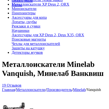
Golden Mask
Металлоискатели XP Deus 2, ORX
Karma
Миноискатели
Пинпоинтеры
Аксессуары для копа
Лопаты, скубы
Рюкзаки и сумки
Наушники
Аксессуары для XP Deus 2, Deus X35, ORX
Поисковые магниты
Чехлы для металлоискателей
Защиты на катушку
Детекторы жучков
Металлоискатели Minelab
Vanquish, Минелаб Ванквиш
19 Отзывов
Главная
/
Металлоискатели
/
Производитель
/
Minelab
/
Vanquish