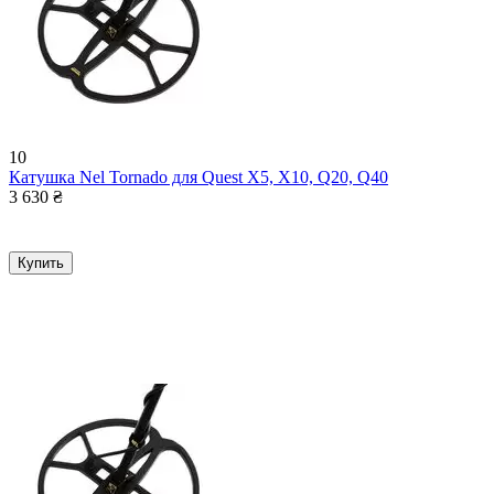
10
Катушка Nel Tornado для Quest Х5, Х10, Q20, Q40
3 630
₴
Купить