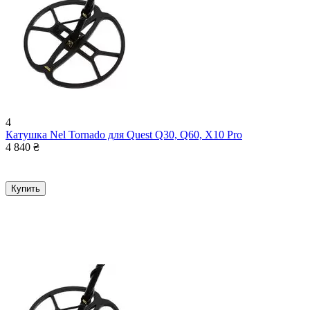
4
Катушка Nel Tornado для Quest Q30, Q60, X10 Pro
4 840
₴
Купить