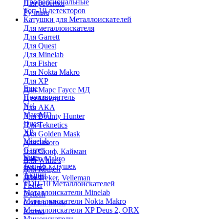
Профессиональные
Для ребенка
Топ-10 детекторов
Ручные
Катушки для Металлоискателей
Для металлоискателя
Для Garrett
Для Quest
Для Minelab
Для Fisher
Для Nokta Makro
Для XP
Еще
Для Марс Гаусс МД
Производитель
Для Makro
Nel
Для АКА
MarsMD
Для Bounty Hunter
Quest
Для Teknetics
XP
Для Golden Mask
Minelab
Для Tesoro
Garrett
Для Скиф, Кайман
Еще
Nokta Makro
Для White's
Топ-15 катушек
Coiltek
Для Кощей
Акции
Treker
Для Treker, Velleman
ТОП-10 Металлоискателей
Fisher
Металлоискатели Minelab
Detech
Металлоискатели Nokta Makro
Golden Mask
Металлоискатели XP Deus 2, ORX
Karma
Миноискатели