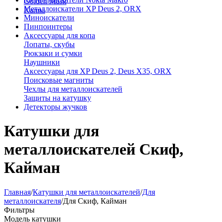
Golden Mask
Металлоискатели XP Deus 2, ORX
Karma
Миноискатели
Пинпоинтеры
Аксессуары для копа
Лопаты, скубы
Рюкзаки и сумки
Наушники
Аксессуары для XP Deus 2, Deus X35, ORX
Поисковые магниты
Чехлы для металлоискателей
Защиты на катушку
Детекторы жучков
Катушки для
металлоискателей Скиф,
Кайман
Главная
/
Катушки для металлоискателей
/
Для
металлоискателя
/
Для Скиф, Кайман
Фильтры
Модель катушки