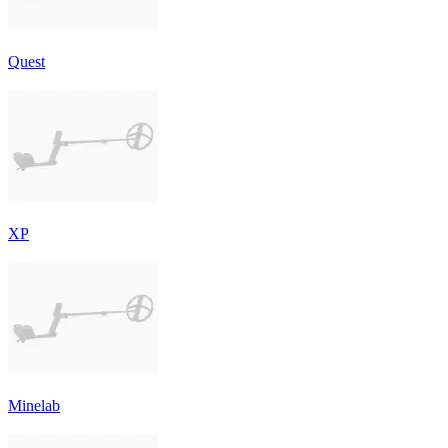
Quest
XP
Minelab