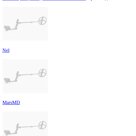
Nel
MarsMD