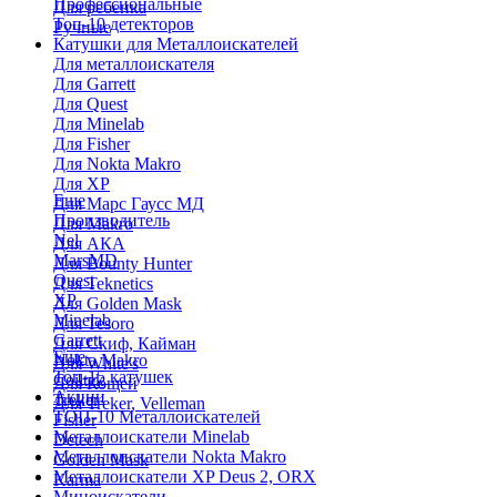
Профессиональные
Для ребенка
Топ-10 детекторов
Ручные
Катушки для Металлоискателей
Для металлоискателя
Для Garrett
Для Quest
Для Minelab
Для Fisher
Для Nokta Makro
Для XP
Еще
Для Марс Гаусс МД
Производитель
Для Makro
Nel
Для АКА
MarsMD
Для Bounty Hunter
Quest
Для Teknetics
XP
Для Golden Mask
Minelab
Для Tesoro
Garrett
Для Скиф, Кайман
Еще
Nokta Makro
Для White's
Топ-15 катушек
Coiltek
Для Кощей
Акции
Treker
Для Treker, Velleman
ТОП-10 Металлоискателей
Fisher
Металлоискатели Minelab
Detech
Металлоискатели Nokta Makro
Golden Mask
Металлоискатели XP Deus 2, ORX
Karma
Миноискатели