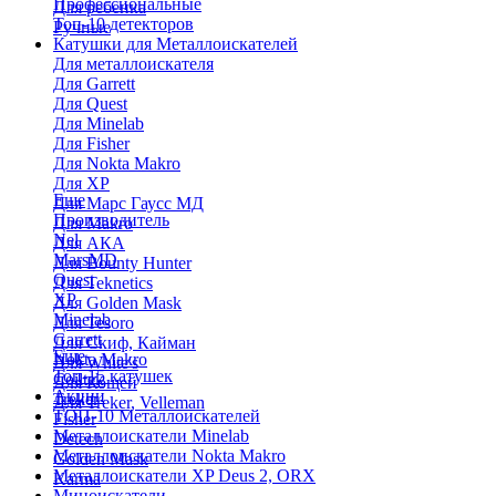
Профессиональные
Для ребенка
Топ-10 детекторов
Ручные
Катушки для Металлоискателей
Для металлоискателя
Для Garrett
Для Quest
Для Minelab
Для Fisher
Для Nokta Makro
Для XP
Еще
Для Марс Гаусс МД
Производитель
Для Makro
Nel
Для АКА
MarsMD
Для Bounty Hunter
Quest
Для Teknetics
XP
Для Golden Mask
Minelab
Для Tesoro
Garrett
Для Скиф, Кайман
Еще
Nokta Makro
Для White's
Топ-15 катушек
Coiltek
Для Кощей
Акции
Treker
Для Treker, Velleman
ТОП-10 Металлоискателей
Fisher
Металлоискатели Minelab
Detech
Металлоискатели Nokta Makro
Golden Mask
Металлоискатели XP Deus 2, ORX
Karma
Миноискатели