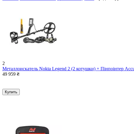
2
Металлоискатель Nokta Legend 2 (2 котушки) + Пінпоінтер Accu
49 959
₴
Купить