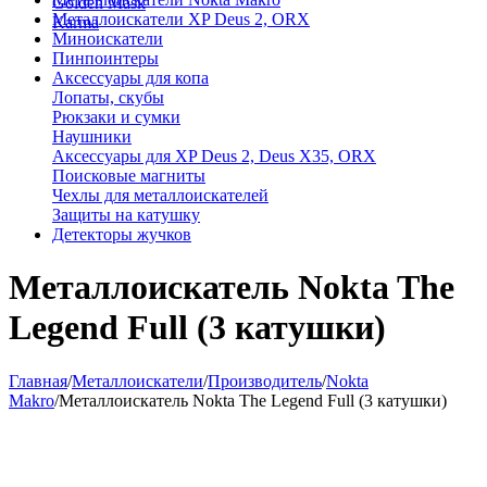
Golden Mask
Металлоискатели XP Deus 2, ORX
Karma
Миноискатели
Пинпоинтеры
Аксессуары для копа
Лопаты, скубы
Рюкзаки и сумки
Наушники
Аксессуары для XP Deus 2, Deus X35, ORX
Поисковые магниты
Чехлы для металлоискателей
Защиты на катушку
Детекторы жучков
Металлоискатель Nokta The
Legend Full (3 катушки)
Главная
/
Металлоискатели
/
Производитель
/
Nokta
Makro
/
Металлоискатель Nokta The Legend Full (3 катушки)