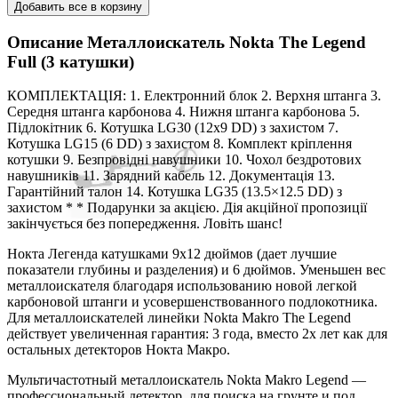
Добавить все в корзину
Описание
Металлоискатель Nokta The Legend
Full (3 катушки)
КОМПЛЕКТАЦІЯ: 1. Електронний блок 2. Верхня штанга 3.
Середня штанга карбонова 4. Нижня штанга карбонова 5.
Підлокітник 6. Котушка LG30 (12x9 DD) з захистом 7.
Котушка LG15 (6 DD) з захистом 8. Комплект кріплення
котушки 9. Безпровідні навушники 10. Чохол бездротових
навушників 11. Зарядний кабель 12. Документація 13.
Гарантійний талон 14. Котушка LG35 (13.5×12.5 DD) з
захистом * * Подарунки за акцією. Дія акційної пропозиції
закінчується без попередження. Ловіть шанс!
Нокта Легенда катушками 9х12 дюймов (дает лучшие
показатели глубины и разделения) и 6 дюймов. Уменьшен вес
металлоискателя благодаря использованию новой легкой
карбоновой штанги и усовершенствованного подлокотника.
Для металлоискателей линейки Nokta Makro The Legend
действует увеличенная гарантия: 3 года, вместо 2х лет как для
остальных детекторов Нокта Макро.
Мультичастотный металлоискатель Nokta Makro Legend —
профессиональный детектор, для поиска на грунте и под