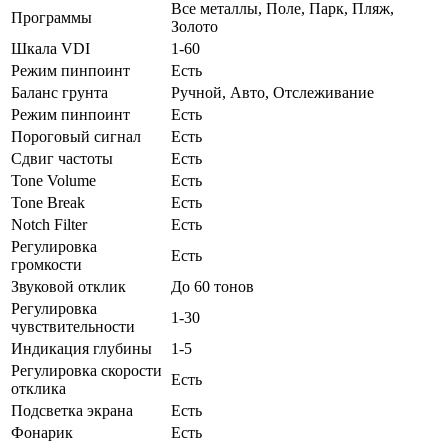
Все металлы, Поле, Парк, Пляж,
Программы
Золото
Шкала VDI
1-60
Режим пинпоинт
Есть
Баланс грунта
Ручной, Авто, Отслеживание
Режим пинпоинт
Есть
Пороговый сигнал
Есть
Сдвиг частоты
Есть
Tone Volume
Есть
Tone Break
Есть
Notch Filter
Есть
Регулировка
Есть
громкости
Звуковой отклик
До 60 тонов
Регулировка
1-30
чувствительности
Индикация глубины
1-5
Регулировка скорости
Есть
отклика
Подсветка экрана
Есть
Фонарик
Есть