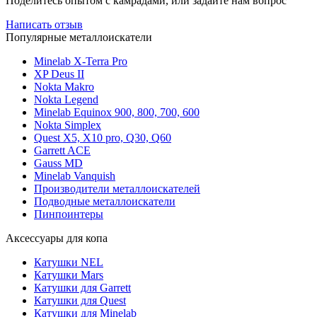
Поделитесь опытом с камрадами, или задайте нам вопрос
Написать отзыв
Популярные металлоискатели
Minelab X-Terra Pro
XP Deus II
Nokta Makro
Nokta Legend
Minelab Equinox 900, 800, 700, 600
Nokta Simplex
Quest X5, X10 pro, Q30, Q60
Garrett ACE
Gauss MD
Minelab Vanquish
Производители металлоискателей
Подводные металлоискатели
Пинпоинтеры
Аксессуары для копа
Катушки NEL
Катушки Mars
Катушки для Garrett
Катушки для Quest
Катушки для Minelab