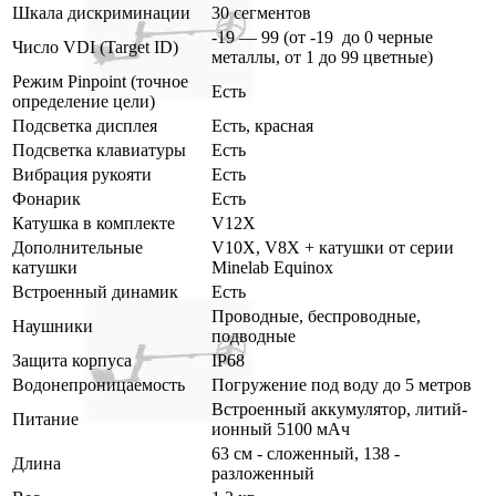
Шкала дискриминации
30 сегментов
-19 — 99 (от -19 до 0 черные
Число VDI (Target ID)
металлы, от 1 до 99 цветные)
Режим Pinpoint (точное
Есть
определение цели)
Подсветка дисплея
Есть, красная
Подсветка клавиатуры
Есть
Вибрация рукояти
Есть
Фонарик
Есть
Катушка в комплекте
V12X
Дополнительные
V10X, V8X + катушки от серии
катушки
Minelab Equinox
Встроенный динамик
Есть
Проводные, беспроводные,
Наушники
подводные
Защита корпуса
IP68
Водонепроницаемость
Погружение под воду до 5 метров
Встроенный аккумулятор, литий-
Питание
ионный 5100 мАч
63 см - сложенный, 138 -
Длина
разложенный