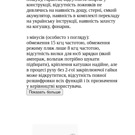
конструкції, відсутність ложняків не
дивлячись на наявність дощу, стерні, ємкий
акумулятор, наявність в комплекті перекладу
на українську інструкції, наявність захисту
на когушку, фонарик.
з мінусів (особисто з погляду):
обмеження 15 кгц частотою, обмеження
режиму пляж лише 8 кгц частотою,
відсутність вилки для юсб зарядки (який
ампераж, вольтаж потрібно шукати
підбирати), кріплення катушки надійне, але
в процесі руху без 2-гої закріплюючої гайки
може відкрутитися, відсутність повної
розшифровки всіх функцій і їх призначення
у керівництві користувача.
Показать больше