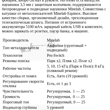
фонарик, вибро сигнал в рукояти. На блоке есть выход на
наушники 3,5 мм с защитным колпачком, поддерживаются
беспроводные и подводные наушники Minelab. Совместима с
катушки от металлоискателей Minelab Equinox. Высокое
качество сборки, эргономичный дизайн, трехсекционная
телескопическая штанга. Питание от встроенного
аккумулятора 5100 мАч, зарядный кабель USB в комплекте,
можно заряжать от розетки, пауэр банка, в машине.
Производитель
Minelab
Амфибия (грунтовый +
Тип металлоискателя
подводный)
Технология
Pro-Switch
Режимы поиска
Парк х2, Пляж х2, Поле х2
5, 10, 15 кГц (Парк и Поле); 8 кГц
Рабочие частоты
(пляжный режим)
Отстройка от помех
Есть, Авто (19 уровней)
Регулирование скорости
Есть, от 1 до 3
отклика
Чувствительность
Регулируемая, 1 — 25
Громкость
Регулируемая, 0 — 25
Пороговый тон
Регулируемый, 0 — 25
Индикатор глубины
5 уровней