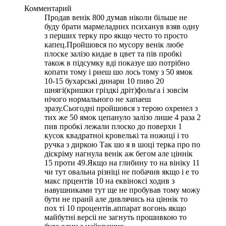
Комментарий
Продав венік 800 думав ніколи більше не
буду брати мармеладних психанув взяв одну
з перших терку про якщо често то просто
капец.Пройшовся по мусору венік любе
плоске залізо кидае в цвет та пів пробкі
також в підсумку вді показуе шо потрібно
копати тому і риеш шо лось тому з 50 ямок
10-15 бухарські динари 10 пиво 20
шнягі(кришки гріздкі дріт)фольга і зовсім
нічого нормального не хапаеш
зразу.Сьогодні пройшовся з терою охренел з
тих же 50 ямок цепануло залізо лише 4 раза 2
пив пробкі лежали плоско до поверхн 1
кусок квадратноі кровелькі та ножиці і то
ручка з диркою Так шо я в шоці терка про по
діскріму нагнула венік аж бегом але ціннік
15 проти 49.Якщо на глибину то на вініку 11
чи тут овальна різніці не побачив якщо і е то
макс прцентів 10 на еквіноксі ходив з
навушниками тут ще не пробував тому можу
бути не праий але дивлячись на ціннік то
пох ті 10 процентів.аппарат вогонь якщо
майбутні версіі не загнуть прошивкою то