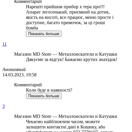
Комментарий
Нарешті прийшов прибор х тера про!!!
Апарат легесенький, приємний на дотик,
якість на висоті, все працює, меню просте і
доступне, багато примочок, за ці гроші
бомба
Показать больше
11
Магазин MD Store — Металлоискатели и Катушки
Дякуємо за відгук! Бажаємо крутих знахідок!
Анонимный
14.03.2023, 19:58
Комментарий
Коли буде в наявності?
Показать больше
3
Магазин MD Store — Металлоискатели и Катушки
Чекаємо найближчим часом, можете
залишити контактні дані в Кошику, або