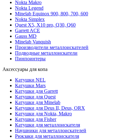
Nokta Makro
Nokta Legend
Minelab Equinox 900, 800, 700, 600
Nokta Simplex
Quest X5, X10 pro, Q30, Q60
Garrett ACE
Gauss MD
Minelab Vanquish
Производители металлоискателей
Подводные металлоискатели
Пинпоинтеры
Аксессуары для копа
Катушки NEL
Катушки Mars
Катушки для Garrett
Катушки для Quest
Катушки для Minelab
Катушки для Deus II, Deus, ORX
Катушки для Nokta, Makro
Катушки для Fisher
Катушки для металлоискателя
Наушники для металлоискателей
Рюкзаки для металлоискателя