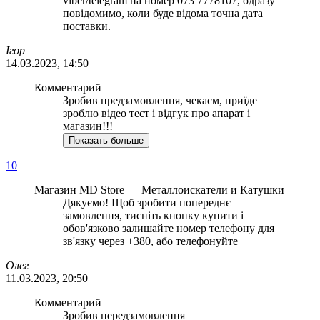
viber/telegram на номер 073 7778107, одразу
повідомимо, коли буде відома точна дата
поставки.
Ігор
14.03.2023, 14:50
Комментарий
Зробив предзамовлення, чекаєм, приїде
зроблю відео тест і відгук про апарат і
магазин!!!
Показать больше
10
Магазин MD Store — Металлоискатели и Катушки
Дякуємо! Щоб зробити попереднє
замовлення, тисніть кнопку купити і
обов'язково залишайте номер телефону для
зв'язку через +380, або телефонуйте
Олег
11.03.2023, 20:50
Комментарий
Зробив передзамовлення