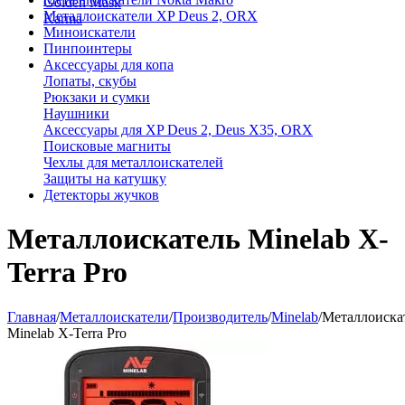
Golden Mask
Металлоискатели XP Deus 2, ORX
Karma
Миноискатели
Пинпоинтеры
Аксессуары для копа
Лопаты, скубы
Рюкзаки и сумки
Наушники
Аксессуары для XP Deus 2, Deus X35, ORX
Поисковые магниты
Чехлы для металлоискателей
Защиты на катушку
Детекторы жучков
Металлоискатель Minelab X-
Terra Pro
Главная
/
Металлоискатели
/
Производитель
/
Minelab
/
Металлоиска
Minelab X-Terra Pro