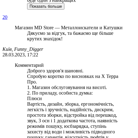
буде один з найкращих
Показать больше
20
Магазин MD Store — Металлоискатели и Катушки
Дякуємо за відгук, та бажаємо ще більше
крутих знахідок!
Київ, Funny_Digger
28.03.2023, 17:22
Комментарий
Доброго здоров'я шановні.
Спробую коротко по висновках на Х Терра
Про.
1. Магазин обслуговування на висоті.
2. По приладу, особиста думка:
Плюси
Вартість, дизайн, зборка, ергономічність,
легкість і зручність, надійність, дискрим,
простота зборки, відстройка від перешкод,
звук, 3 осн і 1 додаткова частота, наявність
режимів пошуку, юсбзарядка, ступінь
захисту від води і можливість підводного
пошуку, гарантія, відсутність люфтів у