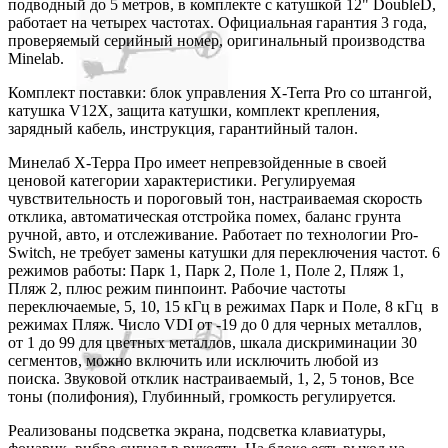
подводный до 5 метров, в комплекте с катушкой 12" DoubleD,
работает на четырех частотах. Официальная гарантия 3 года,
проверяемый серийный номер, оригинальный производства
Minelab.
Комплект поставки: блок управления X-Terra Pro со штангой,
катушка V12X, защита катушки, комплект крепления,
зарядный кабель, инструкция, гарантийный талон.
Минелаб Х-Терра Про имеет непревзойденные в своей
ценовой категории характеристики. Регулируемая
чувствительность и пороговый тон, настраиваемая скорость
отклика, автоматическая отстройка помех, баланс грунта
ручной, авто, и отслеживание. Работает по технологии Pro-
Switch, не требует замены катушки для переключения частот. 6
режимов работы: Парк 1, Парк 2, Поле 1, Поле 2, Пляж 1,
Пляж 2, плюс режим пинпоинт. Рабочие частоты
переключаемые, 5, 10, 15 кГц в режимах Парк и Поле, 8 кГц в
режимах Пляж. Число VDI от -19 до 0 для черных металлов,
от 1 до 99 для цветных металлов, шкала дискриминации 30
сегментов, можно включить или исключить любой из
поиска. Звуковой отклик настраиваемый, 1, 2, 5 тонов, Все
тоны (полифония), Глубинный, громкость регулируется.
Реализованы подсветка экрана, подсветка клавиатуры,