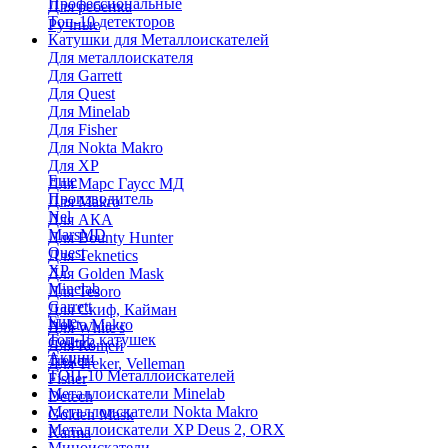
Профессиональные
Для ребенка
Топ-10 детекторов
Ручные
Катушки для Металлоискателей
Для металлоискателя
Для Garrett
Для Quest
Для Minelab
Для Fisher
Для Nokta Makro
Для XP
Еще
Для Марс Гаусс МД
Производитель
Для Makro
Nel
Для АКА
MarsMD
Для Bounty Hunter
Quest
Для Teknetics
XP
Для Golden Mask
Minelab
Для Tesoro
Garrett
Для Скиф, Кайман
Еще
Nokta Makro
Для White's
Топ-15 катушек
Coiltek
Для Кощей
Акции
Treker
Для Treker, Velleman
ТОП-10 Металлоискателей
Fisher
Металлоискатели Minelab
Detech
Металлоискатели Nokta Makro
Golden Mask
Металлоискатели XP Deus 2, ORX
Karma
Миноискатели