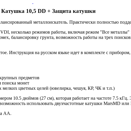
+ Катушка 10,5 DD + Защита катушки
алансированный металлоискатель. Практически полностью поддер
 VDI, несколько режимов работы, включая режим "Все металлы"
помех, балансировку грунта, возможность работы на трех поиско
ое. Инструкция на русском языке идет в комплекте с прибором,
я крупных предметов
я поиска монет
х мелких цветных целей (ювелирка, чешуя, КР, ЧК и т.п.)
ом 10.5 дюймов (27 см), которая работает на частоте 7.5 кГц. 
ть возможность использовать двухчастотные катушки MarsMD или
па АА.