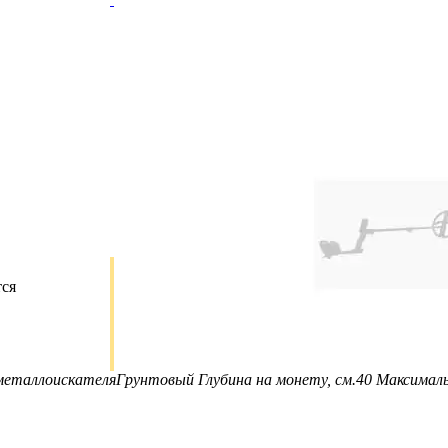
тся
металлоискателя
Грунтовый
Глубина на монету, см.
40
Максималь