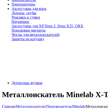
Пинпоинтеры
Аксессуары для копа
Лопаты, скубы
Рюкзаки и сумки
Наушники
Аксессуары для XP Deus 2, Deus X35, ORX
Поисковые магниты
Чехлы для металлоискателей
Защиты на катушку
Детекторы жучков
Металлоискатель Minelab X-T
Главная
/
Металлоискатели
/
Производитель
/
Minelab
/
Металлоискат