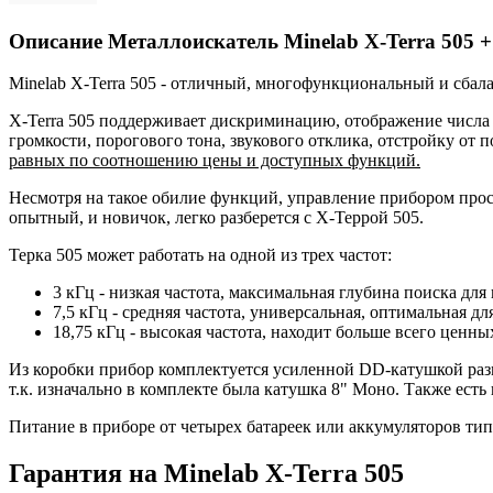
Описание
Металлоискатель Minelab X-Terra 505 
Minelab X-Terra 505 - отличный, многофункциональный и сбал
X-Terra 505 поддерживает дискриминацию, отображение числа
громкости, порогового тона, звукового отклика, отстройку от 
равных по соотношению цены и доступных функций.
Несмотря на такое обилие функций, управление прибором прост
опытный, и новичок, легко разберется с Х-Террой 505.
Терка 505 может работать на одной из трех частот:
3 кГц - низкая частота, максимальная глубина поиска дл
7,5 кГц - средняя частота, универсальная, оптимальная дл
18,75 кГц - высокая частота, находит больше всего ценны
Из коробки прибор комплектуется усиленной DD-катушкой размер
т.к. изначально в комплекте была катушка 8" Моно. Также ес
Питание в приборе от четырех батареек или аккумуляторов ти
Гарантия на Minelab X-Terra 505