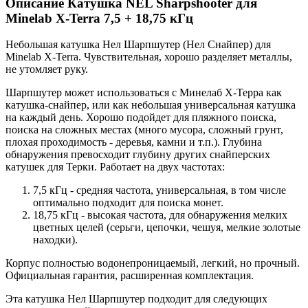
Описание
Катушка NEL Sharpshooter для
Minelab X-Terra 7,5 + 18,75 кГц
Небольшая катушка Нел Шарпшутер (Нел Снайпер) для
Minelab X-Terra. Чувствительная, хорошо разделяет металлы,
не утомляет руку.
Шарпшутер может использоваться с Минелаб Х-Терра как
катушка-снайпер, или как небольшая универсальная катушка
на каждый день. Хорошо подойдет для пляжного поиска,
поиска на сложных местах (много мусора, сложный грунт,
плохая проходимость - деревья, камни и т.п.). Глубина
обнаружения превосходит глубину других снайперских
катушек для Терки. Работает на двух частотах:
7,5 кГц - средняя частота, универсальная, в том числе
оптимально подходит для поиска монет.
18,75 кГц - высокая частота, для обнаружения мелких
цветных целей (серьги, цепочки, чешуя, мелкие золотые
находки).
Корпус полностью водонепроницаемый, легкий, но прочный.
Официальная гарантия, расширенная комплектация.
Эта катушка Нел Шарпшутер подходит для следующих