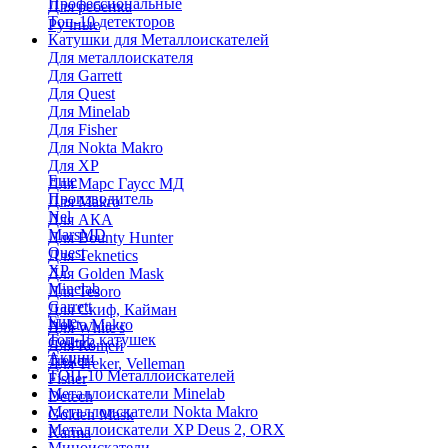
Профессиональные
Для ребенка
Топ-10 детекторов
Ручные
Катушки для Металлоискателей
Для металлоискателя
Для Garrett
Для Quest
Для Minelab
Для Fisher
Для Nokta Makro
Для XP
Еще
Для Марс Гаусс МД
Производитель
Для Makro
Nel
Для АКА
MarsMD
Для Bounty Hunter
Quest
Для Teknetics
XP
Для Golden Mask
Minelab
Для Tesoro
Garrett
Для Скиф, Кайман
Еще
Nokta Makro
Для White's
Топ-15 катушек
Coiltek
Для Кощей
Акции
Treker
Для Treker, Velleman
ТОП-10 Металлоискателей
Fisher
Металлоискатели Minelab
Detech
Металлоискатели Nokta Makro
Golden Mask
Металлоискатели XP Deus 2, ORX
Karma
Миноискатели