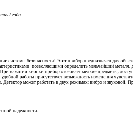
нтия
2 года
ение системы безопасности! Этот прибор предназначен для обыс
ктеристиками, позволяющими определить мельчайший металл, даж
. При нажатии кнопки прибор отсеивает мелкие предметы, досту
е удобной работы присутствует возможность изменения чувстви
. Детектор может работать в двух режимах: вибро и звуковой.
енной надежности.