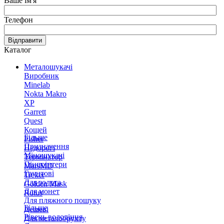
Ваше ім'я
Телефон
Відправити
Каталог
Металошукачі
Виробник
Minelab
Nokta Makro
XP
Garrett
Quest
Кощей
Більше
Fisher
Призначення
Недорогі
Міношукачі
Термінатор
Пінпоінтери
MarsMD
Грунтові
Treker
Для золота
Golden Mask
Для монет
Rutus
Для пляжного пошуку
Більше
Дешеві
Рівень володіння
Для металобрухту