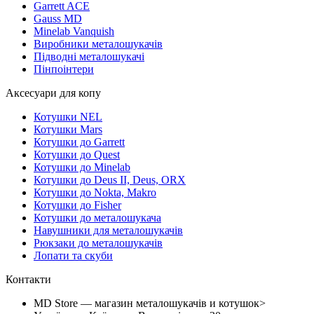
Garrett ACE
Gauss MD
Minelab Vanquish
Виробники металошукачів
Підводні металошукачі
Пінпоінтери
Аксесуари для копу
Котушки NEL
Котушки Mars
Котушки до Garrett
Котушки до Quest
Котушки до Minelab
Котушки до Deus II, Deus, ORX
Котушки до Nokta, Makro
Котушки до Fisher
Котушки до металошукача
Навушники для металошукачів
Рюкзаки до металошукачів
Лопати та скуби
Контакти
MD Store — магазин металошукачів и котушок>