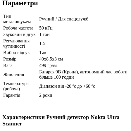
Параметри
Тип
Ручний / Для спецслужб
металошукача
Робоча частота
50 кГц
Звуковий відгук
1 тон
Регулювання
1-5
чутливості
Вибро відгук
Так
Розмір
40x8.5x3 см
Вага
499 грам
Батарея 9В (Крона), автономний час роботи
Живлення
більше 100 годин
Температура
Діапазон від -20 ºc до +60 ºc
(робоча)
Гарантія
2 роки
Характеристики
Ручний детектор Nokta Ultra
Scanner