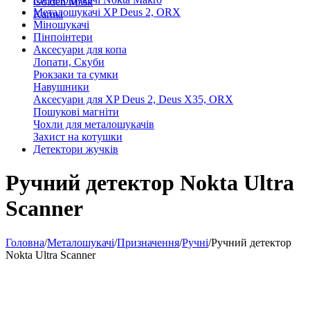
Golden Mask
Металошукачі XP Deus 2, ORX
Karma
Міношукачі
Пінпоінтери
Аксесуари для копа
Лопати, Скуби
Рюкзаки та сумки
Навушники
Аксесуари для XP Deus 2, Deus X35, ORX
Пошукові магніти
Чохли для металошукачів
Захист на котушки
Детектори жучків
Ручний детектор Nokta Ultra
Scanner
Головна
/
Металошукачі
/
Призначення
/
Ручні
/
Ручний детектор
Nokta Ultra Scanner