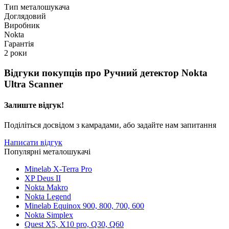
Тип металошукача
Доглядовий
Виробник
Nokta
Гарантія
2 роки
Відгуки покупців про
Ручний детектор Nokta
Ultra Scanner
Залиште відгук!
Поділіться досвідом з камрадами, або задайте нам запитання
Написати відгук
Популярні металошукачі
Minelab X-Terra Pro
XP Deus II
Nokta Makro
Nokta Legend
Minelab Equinox 900, 800, 700, 600
Nokta Simplex
Quest X5, X10 pro, Q30, Q60