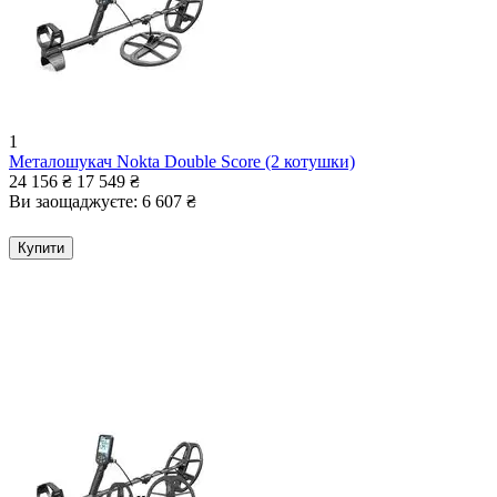
1
Металошукач Nokta Double Score (2 котушки)
24 156
₴
17 549
₴
Ви заощаджуєте:
6 607
₴
Купити