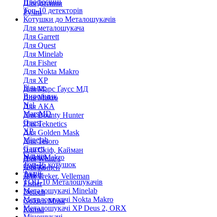
Професійні
Для дитини
Топ-10 детекторів
Ручні
Котушки до Металошукачів
Для металошукача
Для Garrett
Для Quest
Для Minelab
Для Fisher
Для Nokta Makro
Для XP
Більше
Для Марс Ґаусс МД
Виробник
Для Makro
Nel
Для АКА
MarsMD
Для Bounty Hunter
Quest
Для Teknetics
XP
Для Golden Mask
Minelab
Для Tesoro
Garrett
Для Скіф, Кайман
Більше
Nokta Makro
Для White's
Топ-15 котушок
Coiltek
Для Кощей
Акції
Treker
Для Treker, Velleman
ТОП-10 Металошукачів
Fisher
Металошукачі Minelab
Detech
Металошукачі Nokta Makro
Golden Mask
Металошукачі XP Deus 2, ORX
Karma
Міношукачі