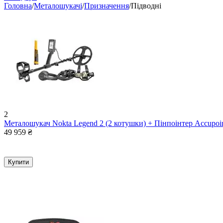
Головна
/
Металошукачі
/
Призначення
/
Підводні
2
Металошукач Nokta Legend 2 (2 котушки) + Пінпоінтер Accupoin
49 959
₴
Купити