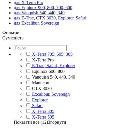
для X-Terra Pro
для Equinox 900, 800, 700, 600
для Vanquish 540, 440, 340
для E-Trac, CTX 3030, Explorer, Safari
для Excalibur, Sovereign
Фильтри
Сумісність
X-Terra 705, 505, 305
X-Terra Pro
E-Trac, Safari, Explorer
Equinox 600, 800
Vanquish 540, 440, 340
Manticore
CTX 3030
Excalibur, Sovereign
Explorer
Safari
X-Terra 305
X-Terra 505
Показати все (12)
Згорнути