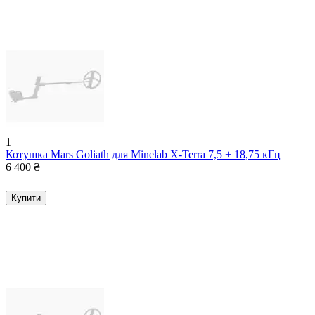
1
Котушка Mars Goliath для Minelab X-Terra 7,5 + 18,75 кГц
6 400
₴
Купити