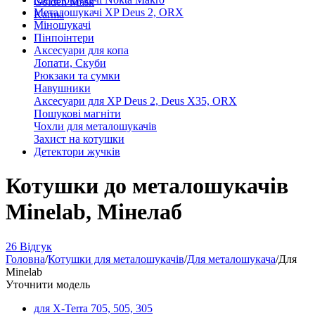
Golden Mask
Металошукачі XP Deus 2, ORX
Karma
Міношукачі
Пінпоінтери
Аксесуари для копа
Лопати, Скуби
Рюкзаки та сумки
Навушники
Аксесуари для XP Deus 2, Deus X35, ORX
Пошукові магніти
Чохли для металошукачів
Захист на котушки
Детектори жучків
Котушки до металошукачів
Minelab, Мінелаб
26 Відгук
Головна
/
Котушки для металошукачів
/
Для металошукача
/
Для
Minelab
Уточнити модель
для X-Terra 705, 505, 305