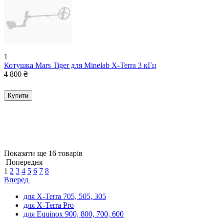
1
Котушка Mars Tiger для Minelab X-Terra 3 кГц
4 800
₴
Купити
Показати ще 16 товарів
Попередня
1
2
3
4
5
6
7
8
Вперед
для X-Terra 705, 505, 305
для X-Terra Pro
для Equinox 900, 800, 700, 600