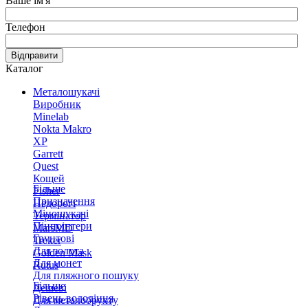
Ваше ім'я
Телефон
Відправити
Каталог
Металошукачі
Виробник
Minelab
Nokta Makro
XP
Garrett
Quest
Кощей
Більше
Fisher
Призначення
Недорогі
Міношукачі
Термінатор
Пінпоінтери
MarsMD
Грунтові
Treker
Для золота
Golden Mask
Для монет
Rutus
Для пляжного пошуку
Більше
Дешеві
Рівень володіння
Для металобрухту