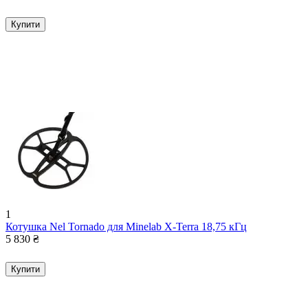
Купити
1
Котушка Nel Tornado для Minelab X-Terra 18,75 кГц
5 830
₴
Купити