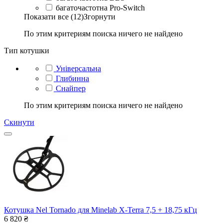
багаточастотна Pro-Switch
Показати все (12)
Згорнути
По этим критериям поиска ничего не найдено
Тип котушки
Універсальна
Глибинна
Снайпер
По этим критериям поиска ничего не найдено
Скинути
Котушка Nel Tornado для Minelab X-Terra 7,5 + 18,75 кГц
6 820
₴