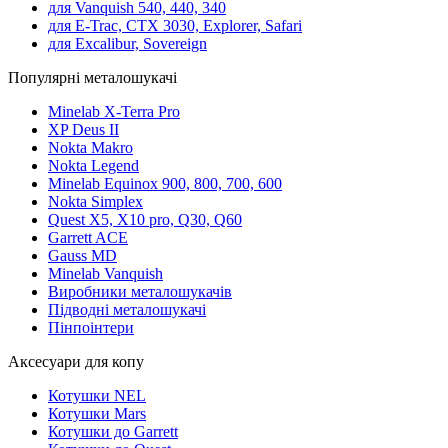
для Vanquish 540, 440, 340
для E-Trac, CTX 3030, Explorer, Safari
для Excalibur, Sovereign
Популярні металошукачі
Minelab X-Terra Pro
XP Deus II
Nokta Makro
Nokta Legend
Minelab Equinox 900, 800, 700, 600
Nokta Simplex
Quest X5, X10 pro, Q30, Q60
Garrett ACE
Gauss MD
Minelab Vanquish
Виробники металошукачів
Підводні металошукачі
Пінпоінтери
Аксесуари для копу
Котушки NEL
Котушки Mars
Котушки до Garrett