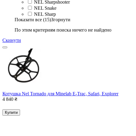
NEL Sharpshooter
NEL Snake
NEL Sharp
Показати все (15)
Згорнути
По этим критериям поиска ничего не найдено
Скинути
Котушка Nel Tornado для Minelab E-Trac, Safari, Explorer
4 840
₴
Купити