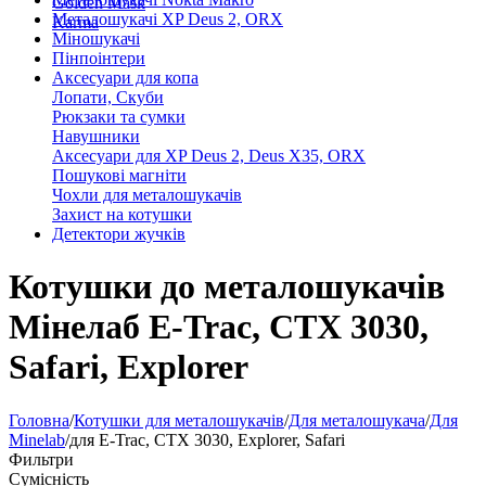
Golden Mask
Металошукачі XP Deus 2, ORX
Karma
Міношукачі
Пінпоінтери
Аксесуари для копа
Лопати, Скуби
Рюкзаки та сумки
Навушники
Аксесуари для XP Deus 2, Deus X35, ORX
Пошукові магніти
Чохли для металошукачів
Захист на котушки
Детектори жучків
Котушки до металошукачів
Мінелаб E-Trac, CTX 3030,
Safari, Explorer
Головна
/
Котушки для металошукачів
/
Для металошукача
/
Для
Minelab
/
для E-Trac, CTX 3030, Explorer, Safari
Фильтри
Сумісність