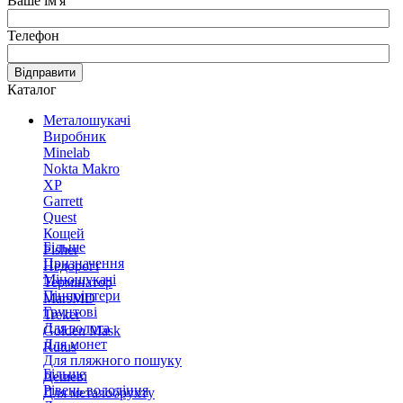
Ваше ім'я
Телефон
Відправити
Каталог
Металошукачі
Виробник
Minelab
Nokta Makro
XP
Garrett
Quest
Кощей
Більше
Fisher
Призначення
Недорогі
Міношукачі
Термінатор
Пінпоінтери
MarsMD
Грунтові
Treker
Для золота
Golden Mask
Для монет
Rutus
Для пляжного пошуку
Більше
Дешеві
Рівень володіння
Для металобрухту