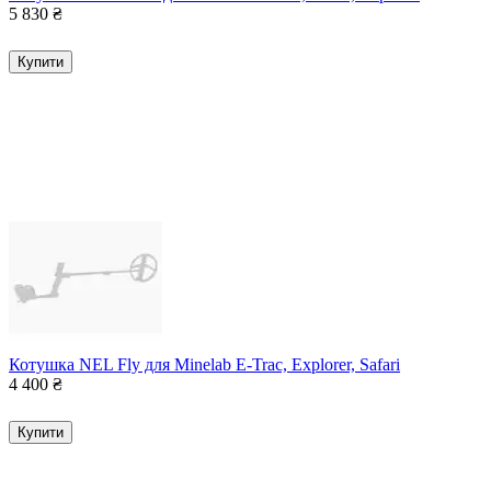
5 830
₴
Купити
Котушка NEL Fly для Minelab E-Trac, Explorer, Safari
4 400
₴
Купити