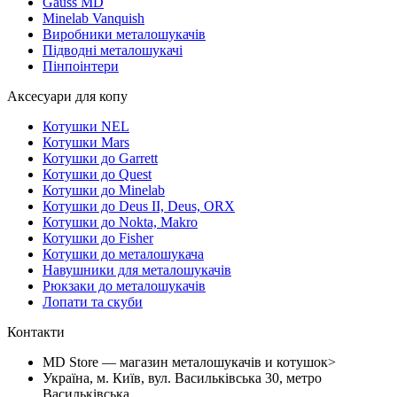
Gauss MD
Minelab Vanquish
Виробники металошукачів
Підводні металошукачі
Пінпоінтери
Аксесуари для копу
Котушки NEL
Котушки Mars
Котушки до Garrett
Котушки до Quest
Котушки до Minelab
Котушки до Deus II, Deus, ORX
Котушки до Nokta, Makro
Котушки до Fisher
Котушки до металошукача
Навушники для металошукачів
Рюкзаки до металошукачів
Лопати та скуби
Контакти
MD Store — магазин металошукачів и котушок>
Україна, м. Київ, вул. Васильківська 30, метро
Васильківська