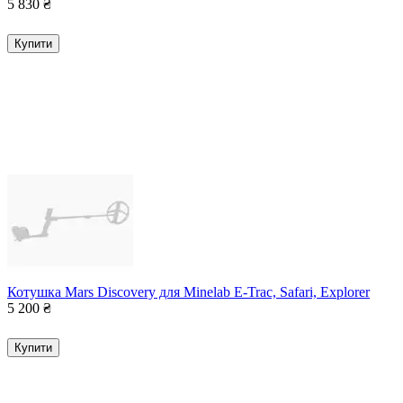
5 830
₴
Купити
Котушка Mars Discovery для Minelab E-Trac, Safari, Explorer
5 200
₴
Купити