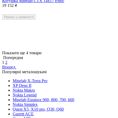
Котушка Minelab CTX 14x17 еліпс
19 152
₴
Немає у наявності
Показати ще 4 товари
Попередня
1
2
Вперед
Популярні металошукачі
Minelab X-Terra Pro
XP Deus II
Nokta Makro
Nokta Legend
Minelab Equinox 900, 800, 700, 600
Nokta Simplex
Quest X5, X10 pro, Q30, Q60
Garrett ACE