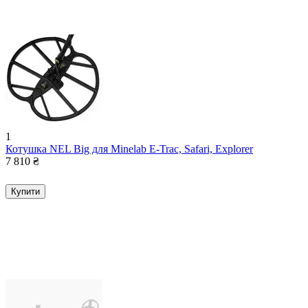
1
Котушка NEL Big для Minelab E-Trac, Safari, Explorer
7 810
₴
Купити