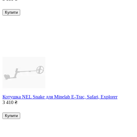
Купити
Котушка NEL Snake для Minelab E-Trac, Safari, Explorer
3 410
₴
Купити