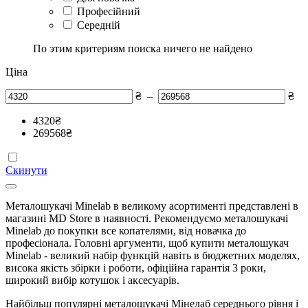
Професійний
Середній
По этим критериям поиска ничего не найдено
Ціна
₴
–
₴
4320
₴
269568
₴
Скинути
Металошукачі Minelab в великому асортименті представлені в
магазині MD Store в наявності. Рекомендуємо металошукачі
Minelab до покупки все копателями, від новачка до
професіонала. Головні аргументи, щоб купити металошукач
Minelab - великий набір функцій навіть в бюджетних моделях,
висока якість збірки і роботи, офіційна гарантія 3 роки,
широкий вибір котушок і аксесуарів.
Найбільш популярні металошукачі Mінелаб середнього рівня і