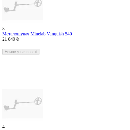
8
Металошукач Minelab Vanquish 540
21 840
₴
Немає у наявності
4