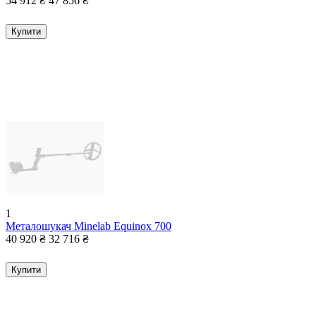
54 912
₴
47 856
₴
Купити
1
Металошукач Minelab Equinox 700
40 920
₴
32 716
₴
Купити