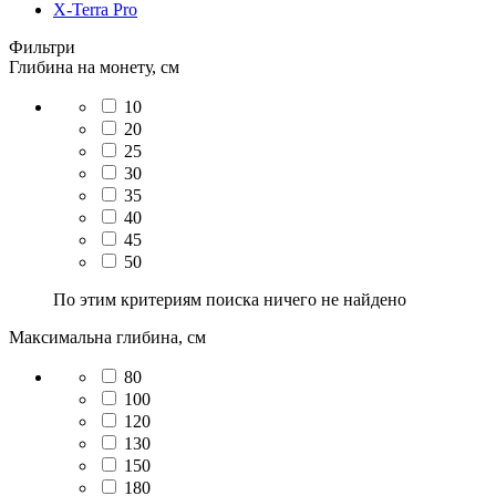
X-Terra Pro
Фильтри
Глибина на монету, см
10
20
25
30
35
40
45
50
По этим критериям поиска ничего не найдено
Максимальна глибина, см
80
100
120
130
150
180