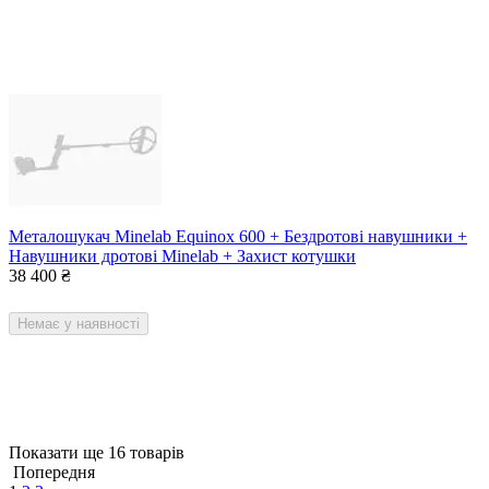
Металошукач Minelab Equinox 600 + Бездротові навушники +
Навушники дротові Minelab + Захист котушки
38 400
₴
Немає у наявності
Показати ще 16 товарів
Попередня