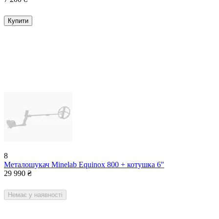
Купити
8
Металошукач Minelab Equinox 800 + котушка 6"
29 990
₴
Немає у наявності