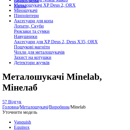
Golden Mask
Металошукачі XP Deus 2, ORX
Karma
Міношукачі
Пінпоінтери
Аксесуари для копа
Лопати, Скуби
Рюкзаки та сумки
Навушники
Аксесуари для XP Deus 2, Deus X35, ORX
Пошукові магніти
Чохли для металошукачів
Захист на котушки
Детектори жучків
Металошукачі Minelab,
Мінелаб
57 Відгук
Головна
/
Металошукачі
/
Виробник
/
Minelab
Уточнити модель
Vanquish
Equinox