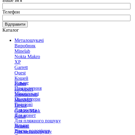
Ваше ім'я
Телефон
Відправити
Каталог
Металошукачі
Виробник
Minelab
Nokta Makro
XP
Garrett
Quest
Кощей
Більше
Fisher
Призначення
Недорогі
Міношукачі
Термінатор
Пінпоінтери
MarsMD
Грунтові
Treker
Для золота
Golden Mask
Для монет
Rutus
Для пляжного пошуку
Більше
Дешеві
Рівень володіння
Для металобрухту