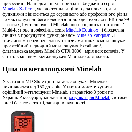
професійні. Найвідоміші їхні прилади - бюджетна серія
Minelab X-Terra
, яка доступна за ціною для новачка, а за
функціями відноситься до середнього або професійного рівня.
Також популярні багаточастотні прилади технології FBS на 99
частотах, і металошукачі Minelab, що працюють по техології
Multi-Iq: нова професійна серія
Minelab Equinox
, і бюджетна
лінійка з просунутим функціоналом
Minelab Vanquish
. І
звичайно ж перевірені часом і тисячами копачів металошукачі:
професійний підводний металошукач Excalibur 2, і
флагманська модель Minelab CTX 3030 - мрія всіх копачів. У
світі також відомі металошукачі Майнлаб для золота.
Ціна на металошукачі Minelab
У магазині MD Store ціни на металошукачі Мінелаб
починаються від 150 доларів. У нас ви можете купити
офіційний металошукач Minelab, з гарантією 3 роки по
Україні. Аксесуари, запчастини,
котушки для Minelab
, в тому
числі багаточастотні, завжди в наявності.