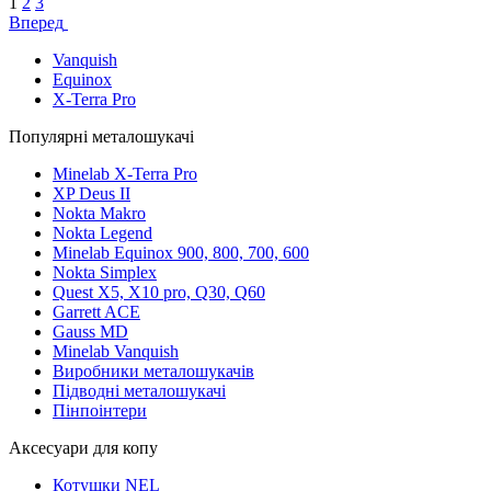
1
2
3
Вперед
Vanquish
Equinox
X-Terra Pro
Популярні металошукачі
Minelab X-Terra Pro
XP Deus II
Nokta Makro
Nokta Legend
Minelab Equinox 900, 800, 700, 600
Nokta Simplex
Quest X5, X10 pro, Q30, Q60
Garrett ACE
Gauss MD
Minelab Vanquish
Виробники металошукачів
Підводні металошукачі
Пінпоінтери
Аксесуари для копу
Котушки NEL