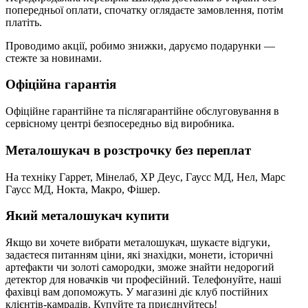
попередньої оплати, спочатку оглядаєте замовлення, потім
платіть.
Проводимо акції, робимо знижки, даруємо подарунки —
стежте за новинами.
Офіційна гарантія
Офіційне гарантійне та післягарантійне обслуговування в
сервісному центрі безпосередньо від виробника.
Металошукач в розстрочку без переплат
На техніку Гаррет, Мінелаб, ХР Деус, Гаусс МД, Нел, Марс
Гаусс МД, Нокта, Макро, Фішер.
Який металошукач купити
Якщо ви хочете вибрати металошукач, шукаєте відгуки,
задаєтеся питанням ціни, які знахідки, монети, історичні
артефакти чи золоті самородки, зможе знайти недорогий
детектор для новачків чи професійний. Телефонуйте, наші
фахівці вам допоможуть. У магазині діє клуб постійних
клієнтів-камрадів. Купуйте та приєднуйтесь!