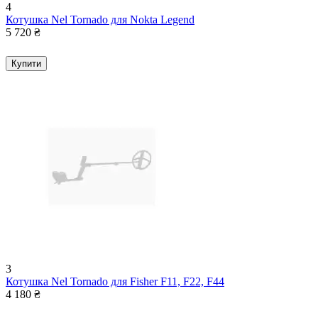
4
Котушка Nel Tornado для Nokta Legend
5 720
₴
Купити
3
Котушка Nel Tornado для Fisher F11, F22, F44
4 180
₴