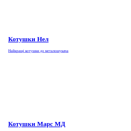
Котушки Нел
Найкращі котушки до металошукача
Котушки Марс МД