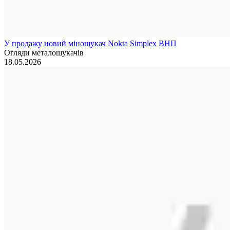
У продажу новий міношукач Nokta Simplex ВНП
Огляди металошукачів
18.05.2026