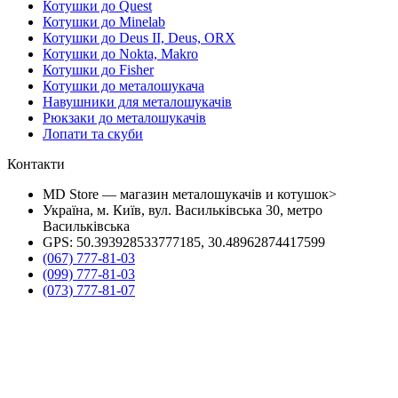
Котушки до Quest
Котушки до Minelab
Котушки до Deus II, Deus, ORX
Котушки до Nokta, Makro
Котушки до Fisher
Котушки до металошукача
Навушники для металошукачів
Рюкзаки до металошукачів
Лопати та скуби
Контакти
MD Store — магазин металошукачів и котушок>
Україна, м. Київ, вул. Васильківська 30, метро
Васильківська
GPS: 50.393928533777185, 30.48962874417599
(067) 777-81-03
(099) 777-81-03
(073) 777-81-07