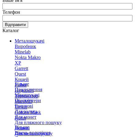
Ваше ім'я
Телефон
Відправити
Каталог
Металошукачі
Виробник
Minelab
Nokta Makro
XP
Garrett
Quest
Кощей
Більше
Fisher
Призначення
Недорогі
Міношукачі
Термінатор
Пінпоінтери
MarsMD
Грунтові
Treker
Для золота
Golden Mask
Для монет
Rutus
Для пляжного пошуку
Більше
Дешеві
Рівень володіння
Для металобрухту