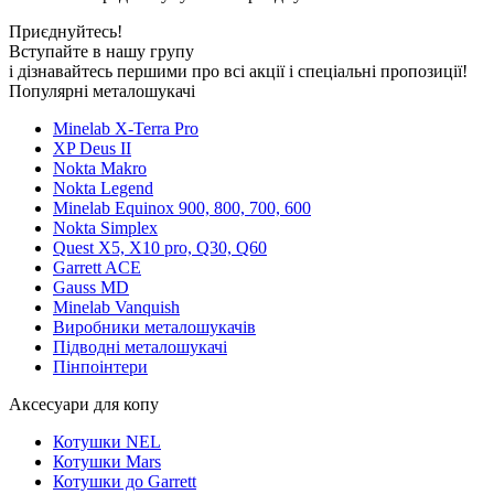
Приєднуйтесь!
Вступайте в нашу групу
і дізнавайтесь першими про всі акції і спеціальні пропозиції!
Популярні металошукачі
Minelab X-Terra Pro
XP Deus II
Nokta Makro
Nokta Legend
Minelab Equinox 900, 800, 700, 600
Nokta Simplex
Quest X5, X10 pro, Q30, Q60
Garrett ACE
Gauss MD
Minelab Vanquish
Виробники металошукачів
Підводні металошукачі
Пінпоінтери
Аксесуари для копу
Котушки NEL
Котушки Mars
Котушки до Garrett