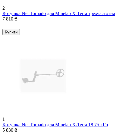
2
Котушка Nel Tornado для Minelab X-Terra трехчастотна
7 810
₴
Купити
1
Котушка Nel Tornado для Minelab X-Terra 18,75 кГц
5 830
₴