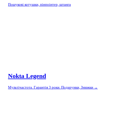
Пошукові котушки, пінпоінтер, штанга
Nokta Legend
Мультічастота. Гарантія 3 роки. Подарунки, Знижки →