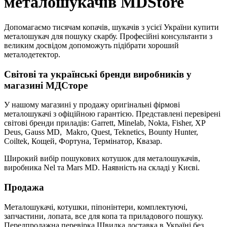
металошукачів MDStore
Допомагаємо тисячам копачів, шукачів з усієї України купити
металошукач для пошуку скарбу. Професійні консультанти з
великим досвідом допоможуть підібрати хороший
металодетектор.
Світові та українські бренди виробників у
магазині МДСторе
У нашому магазині у продажу оригінальні фірмові
металошукачі з офіційною гарантією. Представлені перевірені
світові бренди приладів: Garrett, Minelab, Nokta, Fisher, XP
Deus, Gauss MD, Makro, Quest, Teknetics, Bounty Hunter,
Coiltek, Кощей, Фортуна, Термінатор, Квазар.
Широкий вибір пошукових котушок для металошукачів,
виробника Nel та Mars MD. Наявність на складі у Києві.
Продажа
Металошукачі, котушки, піпонінтери, комплектуючі,
запчастини, лопата, все для копа та приладового пошуку.
Передпродажна перевірка Швидка доставка в Україні без