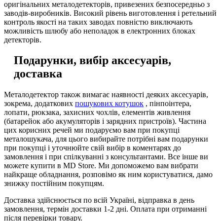
оригінальних металодетекторів, привезених безпосередньо з
заводів-виробників. Високий рівень виготовлення і ретельний
контроль якості на таких заводах повністю виключають
можливість шлюбу або неполадок в електронних блоках
детекторів.
Подарунки, вибір аксесуарів,
доставка
Металодетектор також вимагає наявності деяких аксесуарів,
зокрема, додаткових
пошукових котушок
, пінпоінтера,
лопати, рюкзака, захисних чохлів, елементів живлення
(батарейок або акумуляторів і зарядних пристроїв). Частина
цих корисних речей ми подаруємо вам при покупці
металошукача, для цього вибирайте потрібні вам подарунки
при покупці і уточнюйте свій вибір в коментарях до
замовлення і при спілкуванні з консультантами. Все інше ви
можете купити в MD Store. Ми допоможемо вам вибрати
найкраще обладнання, розповімо як ним користуватися, дамо
знижку постійним покупцям.
Доставка здійснюється по всій Україні, відправка в день
замовлення, термін доставки 1-2 дні. Оплата при отриманні
після перевірки товару.