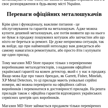
своє розпорядження в будь-якому місті України.
Переваги офіційних металошукачів
Крім ціни і функціоналу, важливе питання - це
обслуговування та гарантія на металошукач. Адже можна
купити дешевий металошукач, але потім виявити що на нього
не буває в продажу пошукових котушок або запчастин або що
ніхто не береться за ремонт. Це дуже неприємна ситуація, так
як вийде, що при найменшій неполадку вам доведеться або
самому намагатися ремонтувати, або просто йти і купувати
ще один прилад.
Тому магазин MD Store працює тільки з перевіреними
виробниками металодетекторів, з наданням офіційної
української гарантії на кожен детектор, який є у нас в продажу.
Якщо мова йде про таких брендах, як Garrett, Fisher, Minelab,
XP Metal Detectors, то ці прилади мають унікальні серійні
номери, які можна перевірити на офіційних сайтах
виробників і переконатися в достовірності приладів. На решта
приладів також є офіційна гарантія відповідних українських
сервісних центрів цих виробників.
Магазин MD Store займається продажем тільки перевірених