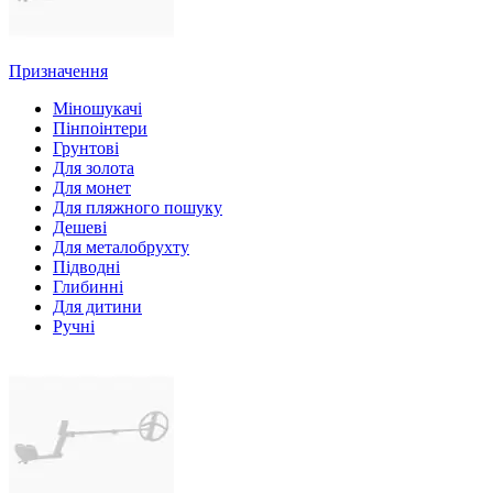
Призначення
Міношукачі
Пінпоінтери
Грунтові
Для золота
Для монет
Для пляжного пошуку
Дешеві
Для металобрухту
Підводні
Глибинні
Для дитини
Ручні