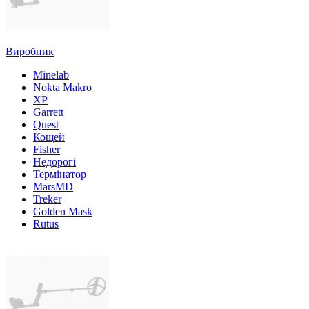
Виробник
Minelab
Nokta Makro
XP
Garrett
Quest
Кощей
Fisher
Недорогі
Термінатор
MarsMD
Treker
Golden Mask
Rutus