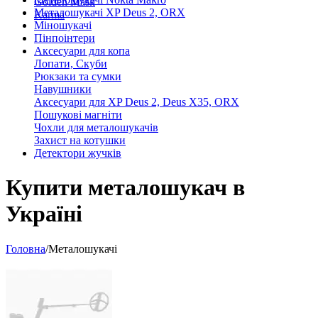
Golden Mask
Металошукачі XP Deus 2, ORX
Karma
Міношукачі
Пінпоінтери
Аксесуари для копа
Лопати, Скуби
Рюкзаки та сумки
Навушники
Аксесуари для XP Deus 2, Deus X35, ORX
Пошукові магніти
Чохли для металошукачів
Захист на котушки
Детектори жучків
Купити металошукач в
Україні
Головна
/
Металошукачі