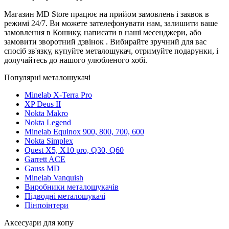
Магазин MD Store працює на прийом замовлень і заявок в
режимі 24/7. Ви можете зателефонувати нам, залишити ваше
замовлення в Кошику, написати в наші месенджери, або
замовити зворотний дзвінок . Вибирайте зручний для вас
спосіб зв'язку, купуйте металошукач, отримуйте подарунки, і
долучайтесь до нашого улюбленого хобі.
Популярні металошукачі
Minelab X-Terra Pro
XP Deus II
Nokta Makro
Nokta Legend
Minelab Equinox 900, 800, 700, 600
Nokta Simplex
Quest X5, X10 pro, Q30, Q60
Garrett ACE
Gauss MD
Minelab Vanquish
Виробники металошукачів
Підводні металошукачі
Пінпоінтери
Аксесуари для копу