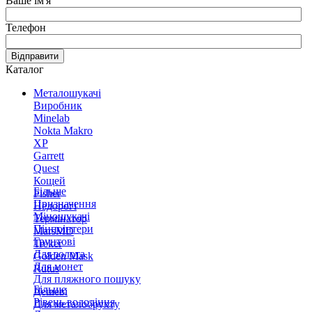
Ваше ім'я
Телефон
Відправити
Каталог
Металошукачі
Виробник
Minelab
Nokta Makro
XP
Garrett
Quest
Кощей
Більше
Fisher
Призначення
Недорогі
Міношукачі
Термінатор
Пінпоінтери
MarsMD
Грунтові
Treker
Для золота
Golden Mask
Для монет
Rutus
Для пляжного пошуку
Більше
Дешеві
Рівень володіння
Для металобрухту