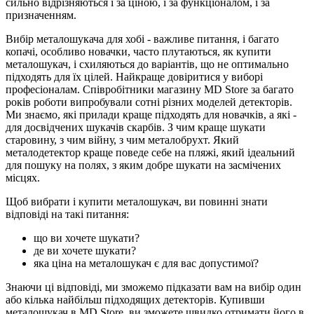
сильно відрізняються і за ціною, і за функціоналом, і за
призначенням.
Вибір металошукача для хобі - важливе питання, і багато
копачі, особливо новачки, часто плутаються, як купити
металошукач, і схиляються до варіантів, що не оптимально
підходять для їх цілей. Найкраще довіритися у виборі
професіоналам. Співробітники магазину MD Store за багато
років роботи випробували сотні різних моделей детекторів.
Ми знаємо, які прилади краще підходять для новачків, а які -
для досвідчених шукачів скарбів. З чим краще шукати
старовину, з чим війну, з чим металобрухт. Який
металодетектор краще поведе себе на пляжі, який ідеальний
для пошуку на полях, з яким добре шукати на засмічених
місцях.
Щоб вибрати і купити металошукач, ви повинні знати
відповіді на такі питання:
що ви хочете шукати?
де ви хочете шукати?
яка ціна на металошукач є для вас допустимої?
Знаючи ці відповіді, ми зможемо підказати вам на вибір один
або кілька найбільш підходящих детекторів. Купивши
металошукач в MD Store, ви зможете швидко отримати його в