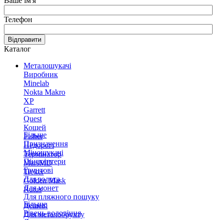
Ваше ім'я
Телефон
Відправити
Каталог
Металошукачі
Виробник
Minelab
Nokta Makro
XP
Garrett
Quest
Кощей
Більше
Fisher
Призначення
Недорогі
Міношукачі
Термінатор
Пінпоінтери
MarsMD
Грунтові
Treker
Для золота
Golden Mask
Для монет
Rutus
Для пляжного пошуку
Більше
Дешеві
Рівень володіння
Для металобрухту