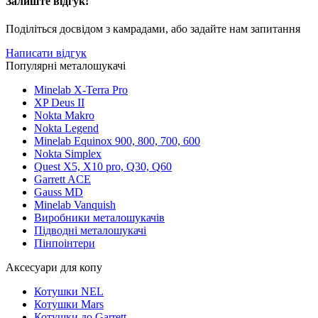
Залиште відгук!
Поділіться досвідом з камрадами, або задайте нам запитання
Написати відгук
Популярні металошукачі
Minelab X-Terra Pro
XP Deus II
Nokta Makro
Nokta Legend
Minelab Equinox 900, 800, 700, 600
Nokta Simplex
Quest X5, X10 pro, Q30, Q60
Garrett ACE
Gauss MD
Minelab Vanquish
Виробники металошукачів
Підводні металошукачі
Пінпоінтери
Аксесуари для копу
Котушки NEL
Котушки Mars
Котушки до Garrett