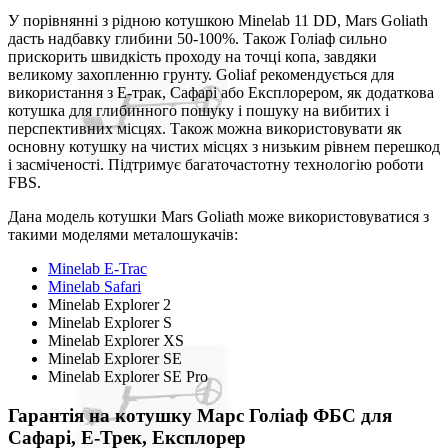
У порівнянні з рідною котушкою Minelab 11 DD, Mars Goliath
дасть надбавку глибини 50-100%. Також Голіаф сильно
прискорить швидкість проходу на точці копа, завдяки
великому захопленню грунту. Goliaf рекомендується для
використання з Е-трак, Сафарі або Експлорером, як додаткова
котушка для глибинного пошуку і пошуку на вибитих і
перспективних місцях. Також можна використовувати як
основну котушку на чистих місцях з низьким рівнем перешкод
і засміченості. Підтримує багаточастотну технологію роботи
FBS.
Дана модель котушки Mars Goliath може використовуватися з
такими моделями металошукачів:
Minelab E-Trac
Minelab Safari
Minelab Explorer 2
Minelab Explorer S
Minelab Explorer XS
Minelab Explorer SE
Minelab Explorer SE Pro
Гарантія на котушку Марс Голіаф ФБС для
Сафарі, Е-Трек, Експлорер