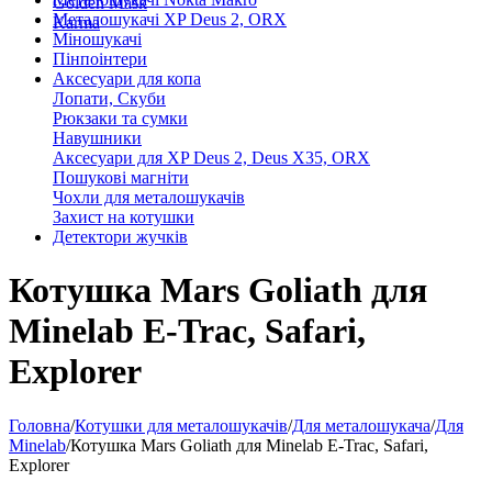
Golden Mask
Металошукачі XP Deus 2, ORX
Karma
Міношукачі
Пінпоінтери
Аксесуари для копа
Лопати, Скуби
Рюкзаки та сумки
Навушники
Аксесуари для XP Deus 2, Deus X35, ORX
Пошукові магніти
Чохли для металошукачів
Захист на котушки
Детектори жучків
Котушка Mars Goliath для
Minelab E-Trac, Safari,
Explorer
Головна
/
Котушки для металошукачів
/
Для металошукача
/
Для
Minelab
/
Котушка Mars Goliath для Minelab E-Trac, Safari,
Explorer