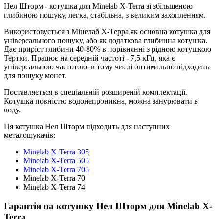
Нел Шторм - котушка для Minelab X-Terra зі збільшеною
глибиною пошуку, легка, стабільна, з великим захопленням.
Використовується з Мінелаб Х-Терра як основна котушка для
універсального пошуку, або як додаткова глибинна котушка.
Дає приріст глибини 40-80% в порівнянні з рідною котушкою
Тертки. Працює на середній частоті - 7,5 кГц, яка є
універсальною частотою, в тому числі оптимально підходить
для пошуку монет.
Поставляється в спеціальній розширеній комплектації.
Котушка повністю водонепроникна, можна занурювати в
воду.
Ця котушка Нел Шторм підходить для наступних
металошукачів:
Minelab X-Terra 305
Minelab X-Terra 505
Minelab X-Terra 705
Minelab X-Terra 70
Minelab X-Terra 74
Гарантія на котушку Нел Шторм для Minelab X-
Terra