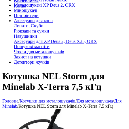
Golden Mask
Металошукачі XP Deus 2, ORX
Karma
Міношукачі
Пінпоінтери
Аксесуари для копа
Лопати, Скуби
Рюкзаки та сумки
Навушники
Аксесуари для XP Deus 2, Deus X35, ORX
Пошукові магніти
Чохли для металошукачів
Захист на котушки
Детектори жучків
Котушка NEL Storm для
Minelab X-Terra 7,5 кГц
Головна
/
Котушки для металошукачів
/
Для металошукача
/
Для
Minelab
/
Котушка NEL Storm для Minelab X-Terra 7,5 кГц