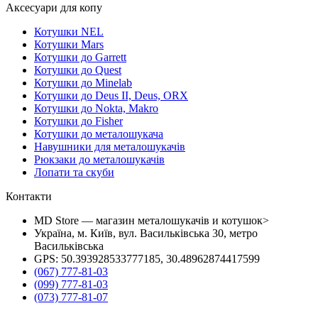
Аксесуари для копу
Котушки NEL
Котушки Mars
Котушки до Garrett
Котушки до Quest
Котушки до Minelab
Котушки до Deus II, Deus, ORX
Котушки до Nokta, Makro
Котушки до Fisher
Котушки до металошукача
Навушники для металошукачів
Рюкзаки до металошукачів
Лопати та скуби
Контакти
MD Store — магазин металошукачів и котушок>
Україна, м. Київ, вул. Васильківська 30, метро
Васильківська
GPS: 50.393928533777185, 30.48962874417599
(067) 777-81-03
(099) 777-81-03
(073) 777-81-07