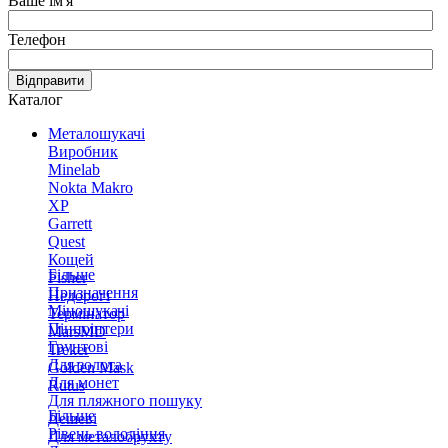
Ваше ім'я
Телефон
Відправити
Каталог
Металошукачі
Виробник
Minelab
Nokta Makro
XP
Garrett
Quest
Кощей
Більше
Fisher
Призначення
Недорогі
Міношукачі
Термінатор
Пінпоінтери
MarsMD
Грунтові
Treker
Для золота
Golden Mask
Для монет
Rutus
Для пляжного пошуку
Більше
Дешеві
Рівень володіння
Для металобрухту