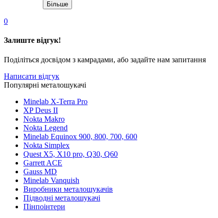
Більше
0
Залиште відгук!
Поділіться досвідом з камрадами, або задайте нам запитання
Написати відгук
Популярні металошукачі
Minelab X-Terra Pro
XP Deus II
Nokta Makro
Nokta Legend
Minelab Equinox 900, 800, 700, 600
Nokta Simplex
Quest X5, X10 pro, Q30, Q60
Garrett ACE
Gauss MD
Minelab Vanquish
Виробники металошукачів
Підводні металошукачі
Пінпоінтери