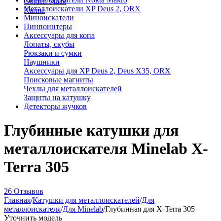
Golden Mask
Металлоискатели XP Deus 2, ORX
Karma
Миноискатели
Пинпоинтеры
Аксессуары для копа
Лопаты, скубы
Рюкзаки и сумки
Наушники
Аксессуары для XP Deus 2, Deus X35, ORX
Поисковые магниты
Чехлы для металлоискателей
Защиты на катушку
Детекторы жучков
Глубинные катушки для
металлоискателя Minelab X-
Terra 305
26 Отзывов
Главная
/
Катушки для металлоискателей
/
Для
металлоискателя
/
Для Minelab
/
Глубинная для X-Terra 305
Уточнить модель