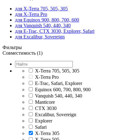
для X-Terra 705, 505, 305
для X-Terra Pro
для Equinox 900, 800, 700, 600
для Vanquish 540, 440, 340
для E-Trac, CTX 3030, Explorer, Safari
для Excalibur, Sovereign
Фильтры
Совместимость (1)
X-Terra 705, 505, 305
X-Terra Pro
E-Trac, Safari, Explorer
Equinox 600, 700, 800, 900
Vanquish 540, 440, 340
Manticore
CTX 3030
Excalibur, Sovereign
Explorer
Safari
X-Terra 305
X-Terra 505