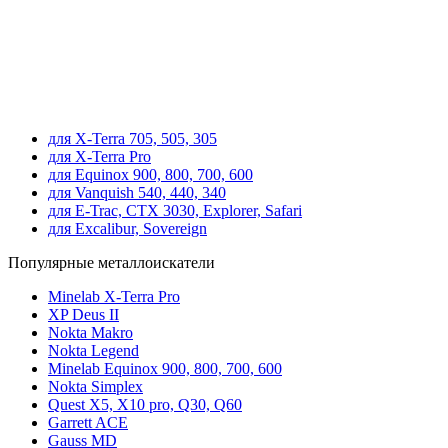
для X-Terra 705, 505, 305
для X-Terra Pro
для Equinox 900, 800, 700, 600
для Vanquish 540, 440, 340
для E-Trac, CTX 3030, Explorer, Safari
для Excalibur, Sovereign
Популярные металлоискатели
Minelab X-Terra Pro
XP Deus II
Nokta Makro
Nokta Legend
Minelab Equinox 900, 800, 700, 600
Nokta Simplex
Quest X5, X10 pro, Q30, Q60
Garrett ACE
Gauss MD