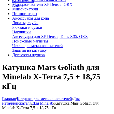
Golden Mask
Металлоискатели XP Deus 2, ORX
Karma
Миноискатели
Пинпоинтеры
Аксессуары для копа
Лопаты, скубы
Рюкзаки и сумки
Наушники
Аксессуары для XP Deus 2, Deus X35, ORX
Поисковые магниты
Чехлы для металлоискателей
Защиты на катушку
Детекторы жучков
Катушка Mars Goliath для
Minelab X-Terra 7,5 + 18,75
кГц
Главная
/
Катушки для металлоискателей
/
Для
металлоискателя
/
Для Minelab
/
Катушка Mars Goliath для
Minelab X-Terra 7,5 + 18,75 кГц