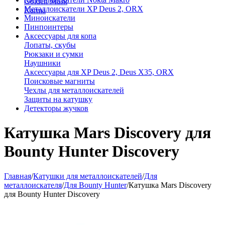
Golden Mask
Металлоискатели XP Deus 2, ORX
Karma
Миноискатели
Пинпоинтеры
Аксессуары для копа
Лопаты, скубы
Рюкзаки и сумки
Наушники
Аксессуары для XP Deus 2, Deus X35, ORX
Поисковые магниты
Чехлы для металлоискателей
Защиты на катушку
Детекторы жучков
Катушка Mars Discovery для
Bounty Hunter Discovery
Главная
/
Катушки для металлоискателей
/
Для
металлоискателя
/
Для Bounty Hunter
/
Катушка Mars Discovery
для Bounty Hunter Discovery