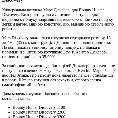
Універсальна котушка Марс Діскавері для Bounty Hunter
Discovery. Використовується як основна котушка для
щоденного пошуку, відрізняється великою глибиною пошуку,
легким вагою, міцною конструкцією, відмінною стабільністю
роботи.
Mars Discovery вважається котушкою середнього розміру, 13
дюймів (35 см), конструкція ДД, повністю водонепроникна.
На копі показує відмінну глибину пошуку, прибавка в
порівнянні зі штатною котушкою Баунті Хантер Діскавері
становить приблизно 35-90%.
За глибиною виявлення дрібних цілей Діскавері практично не
поступається великим котушок, таким як Нел Біг, Марс Голіаф
або Нел Атака, і при цьому вона набагато легше і стабільніше
в роботі. Штекер котушки без закрутки, старого зразка
(магнітофонний роз'єм).
Дана модель котушки підходить для наступних
металошукачів:
Bounty Hunter Discovery 1100
Bounty Hunter Discovery 2200
Bounty Hunter Discovery 3300