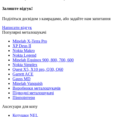
Залиште відгук!
Поділіться досвідом з камрадами, або задайте нам запитання
Написати відгук
Популярні металошукачі
Minelab X-Terra Pro
XP Deus II
Nokta Makro
Nokta Legend
Minelab Equinox 900, 800, 700, 600
Nokta Simplex
Quest X5, X10 pro, Q30, Q60
Garrett ACE
Gauss MD
Minelab Vanquish
Виробники металошукачів
Підводні металошукачі
Пінпоінтери
Аксесуари для копу
Котушки NEL