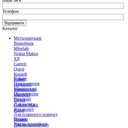
Ваше ім'я
Телефон
Відправити
Каталог
Металошукачі
Виробник
Minelab
Nokta Makro
XP
Garrett
Quest
Кощей
Більше
Fisher
Призначення
Недорогі
Міношукачі
Термінатор
Пінпоінтери
MarsMD
Грунтові
Treker
Для золота
Golden Mask
Для монет
Rutus
Для пляжного пошуку
Більше
Дешеві
Рівень володіння
Для металобрухту