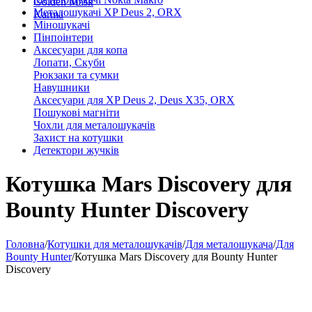
Golden Mask
Металошукачі XP Deus 2, ORX
Karma
Міношукачі
Пінпоінтери
Аксесуари для копа
Лопати, Скуби
Рюкзаки та сумки
Навушники
Аксесуари для XP Deus 2, Deus X35, ORX
Пошукові магніти
Чохли для металошукачів
Захист на котушки
Детектори жучків
Котушка Mars Discovery для
Bounty Hunter Discovery
Головна
/
Котушки для металошукачів
/
Для металошукача
/
Для
Bounty Hunter
/
Котушка Mars Discovery для Bounty Hunter
Discovery