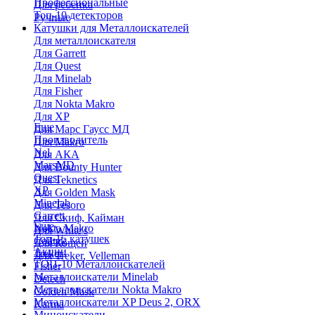
Профессиональные
Для ребенка
Топ-10 детекторов
Ручные
Катушки для Металлоискателей
Для металлоискателя
Для Garrett
Для Quest
Для Minelab
Для Fisher
Для Nokta Makro
Для XP
Еще
Для Марс Гаусс МД
Производитель
Для Makro
Nel
Для АКА
MarsMD
Для Bounty Hunter
Quest
Для Teknetics
XP
Для Golden Mask
Minelab
Для Tesoro
Garrett
Для Скиф, Кайман
Еще
Nokta Makro
Для White's
Топ-15 катушек
Coiltek
Для Кощей
Акции
Treker
Для Treker, Velleman
ТОП-10 Металлоискателей
Fisher
Металлоискатели Minelab
Detech
Металлоискатели Nokta Makro
Golden Mask
Металлоискатели XP Deus 2, ORX
Karma
Миноискатели