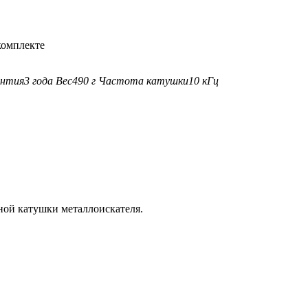
комплекте
антия
3 года
Вес
490 г
Частота катушки
10 кГц
ной катушки металлоискателя.