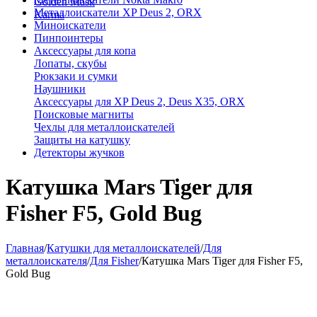
Golden Mask
Металлоискатели XP Deus 2, ORX
Karma
Миноискатели
Пинпоинтеры
Аксессуары для копа
Лопаты, скубы
Рюкзаки и сумки
Наушники
Аксессуары для XP Deus 2, Deus X35, ORX
Поисковые магниты
Чехлы для металлоискателей
Защиты на катушку
Детекторы жучков
Катушка Mars Tiger для
Fisher F5, Gold Bug
Главная
/
Катушки для металлоискателей
/
Для
металлоискателя
/
Для Fisher
/
Катушка Mars Tiger для Fisher F5,
Gold Bug