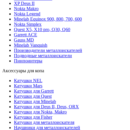
XP Deus II
Nokta Makro
Nokta Legend
Minelab Equinox 900, 800, 700, 600
Nokta Simplex
Quest X5, X10 pro, Q30, Q60
Garrett ACE
Gauss MD
Minelab Vanquish
Производители металлоискателей
Подводные металлоискатели
Пинпоинтеры
Аксессуары для копа
Катушки NEL
Катушки Mars
Катушки для Garrett
Катушки для Quest
Катушки для Minelab
Катушки для Deus II, Deus, ORX
Катушки для Nokta, Makro
Катушки для Fisher
Катушки для металлоискателя
Наушники для металлоискателей