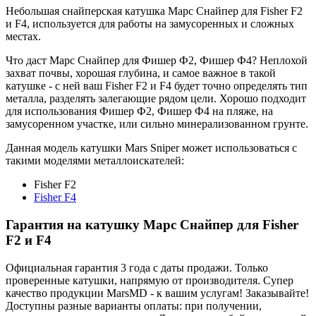
Небольшая снайперская катушка Марс Снайпер для Fisher F2
и F4, используется для работы на замусоренных и сложных
местах.
Что даст Марс Снайпер для Фишер Ф2, Фишер Ф4? Неплохой
захват почвы, хорошая глубина, и самое важное в такой
катушке - с ней ваш Fisher F2 и F4 будет точно определять тип
металла, разделять залегающие рядом цели. Хорошо подходит
для использования Фишер Ф2, Фишер Ф4 на пляже, на
замусоренном участке, или сильно минерализованном грунте.
Данная модель катушки Mars Sniper может использоваться с
такими моделями металлоискателей:
Fisher F2
Fisher F4
Гарантия на катушку Марс Снайпер для Fisher
F2 и F4
Официальная гарантия 3 года с даты продажи. Только
проверенные катушки, напрямую от производителя. Супер
качество продукции MarsMD - к вашим услугам! Заказывайте!
Доступны разные варианты оплаты: при получении,