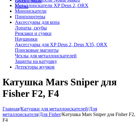
Golden Mask
Металлоискатели XP Deus 2, ORX
Karma
Миноискатели
Пинпоинтеры
Аксессуары для копа
Лопаты, скубы
Рюкзаки и сумки
Наушники
Аксессуары для XP Deus 2, Deus X35, ORX
Поисковые магниты
Чехлы для металлоискателей
Защиты на катушку
Детекторы жучков
Катушка Mars Sniper для
Fisher F2, F4
Главная
/
Катушки для металлоискателей
/
Для
металлоискателя
/
Для Fisher
/
Катушка Mars Sniper для Fisher F2,
F4