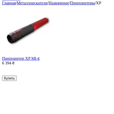
Главная
/
Металлоискатели
/
Назначение
/
Пинпоинтеры
/
XP
Пинпоинтер XP MI-4
6 394
₴
Купить