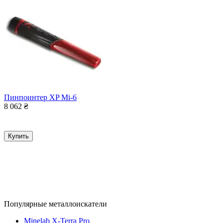
Пинпоинтер XP Mi-6
8 062
₴
Купить
Популярные металлоискатели
Minelab X-Terra Pro