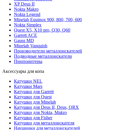
XP Deus II
Nokta Makro
Nokta Legend
Minelab Equinox 900, 800, 700, 600
Nokta Simplex
Quest X5, X10 pro, Q30, Q60
Garrett ACE
Gauss MD
Minelab Vanquish
Производители металлоискателей
Подводные металлоискатели
Пинпоинтеры
Аксессуары для копа
Катушки NEL
Катушки Mars
Катушки для Garrett
Катушки для Quest
Катушки для Minelab
Катушки для Deus II, Deus, ORX
Катушки для Nokta, Makro
Катушки для Fisher
Катушки для металлоискателя
Наушники для металлоискателей