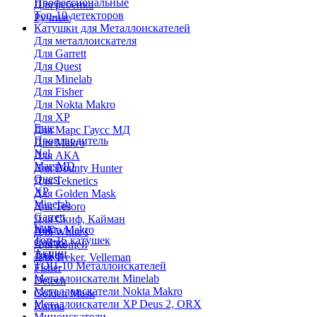
Профессиональные
Для ребенка
Топ-10 детекторов
Ручные
Катушки для Металлоискателей
Для металлоискателя
Для Garrett
Для Quest
Для Minelab
Для Fisher
Для Nokta Makro
Для XP
Еще
Для Марс Гаусс МД
Производитель
Для Makro
Nel
Для АКА
MarsMD
Для Bounty Hunter
Quest
Для Teknetics
XP
Для Golden Mask
Minelab
Для Tesoro
Garrett
Для Скиф, Кайман
Еще
Nokta Makro
Для White's
Топ-15 катушек
Coiltek
Для Кощей
Акции
Treker
Для Treker, Velleman
ТОП-10 Металлоискателей
Fisher
Металлоискатели Minelab
Detech
Металлоискатели Nokta Makro
Golden Mask
Металлоискатели XP Deus 2, ORX
Karma
Миноискатели