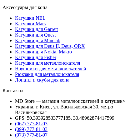
Аксессуары для копа
Катушки NEL
Катушки Mars
Катушки для Garrett
Катушки для Quest
Катушки для Minelab
Катушки для Deus II, Deus, ORX
Катушки для Nokta, Makro
Катушки для Fisher
Катушки для металлоискателя
Наушники для металлоискателей
Рюкзаки для металлоискателя
Лопаты и скубы для копа
Контакты
MD Store — магазин металлоискателей и катушек>
Украина, г. Киев, ул. Васильковская 30, метро
Васильковская
GPS: 50.393928533777185, 30.48962874417599
(067) 777-81-03
(099) 777-81-03
(073) 777-81-07