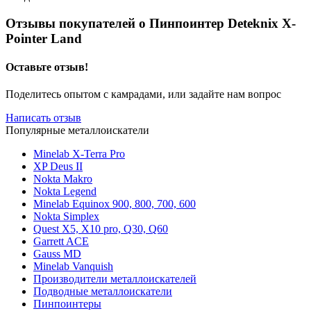
Отзывы покупателей о
Пинпоинтер Deteknix X-
Pointer Land
Оставьте отзыв!
Поделитесь опытом с камрадами, или задайте нам вопрос
Написать отзыв
Популярные металлоискатели
Minelab X-Terra Pro
XP Deus II
Nokta Makro
Nokta Legend
Minelab Equinox 900, 800, 700, 600
Nokta Simplex
Quest X5, X10 pro, Q30, Q60
Garrett ACE
Gauss MD
Minelab Vanquish
Производители металлоискателей
Подводные металлоискатели
Пинпоинтеры