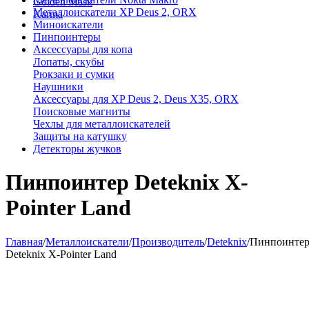
Golden Mask
Металлоискатели XP Deus 2, ORX
Karma
Миноискатели
Пинпоинтеры
Аксессуары для копа
Лопаты, скубы
Рюкзаки и сумки
Наушники
Аксессуары для XP Deus 2, Deus X35, ORX
Поисковые магниты
Чехлы для металлоискателей
Защиты на катушку
Детекторы жучков
Пинпоинтер Deteknix X-
Pointer Land
Главная
/
Металлоискатели
/
Производитель
/
Deteknix
/
Пинпоинте
Deteknix X-Pointer Land