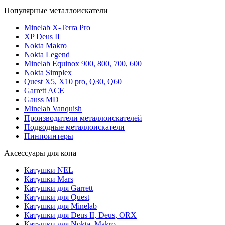
Популярные металлоискатели
Minelab X-Terra Pro
XP Deus II
Nokta Makro
Nokta Legend
Minelab Equinox 900, 800, 700, 600
Nokta Simplex
Quest X5, X10 pro, Q30, Q60
Garrett ACE
Gauss MD
Minelab Vanquish
Производители металлоискателей
Подводные металлоискатели
Пинпоинтеры
Аксессуары для копа
Катушки NEL
Катушки Mars
Катушки для Garrett
Катушки для Quest
Катушки для Minelab
Катушки для Deus II, Deus, ORX
Катушки для Nokta, Makro