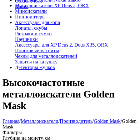
Golden Mask
Металлоискатели XP Deus 2, ORX
Karma
Миноискатели
Пинпоинтеры
Аксессуары для копа
Лопаты, скубы
Рюкзаки и сумки
Наушники
Аксессуары для XP Deus 2, Deus X35, ORX
Поисковые магниты
Чехлы для металлоискателей
Защиты на катушку
Детекторы жучков
Высокочастотные
металлоискатели Golden
Mask
Главная
/
Металлоискатели
/
Производитель
/
Golden Mask
/
Golden
Mask
Фильтры
Глубина на монету, см