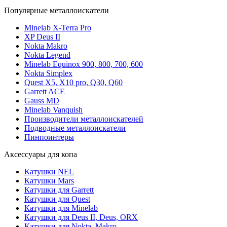
Популярные металлоискатели
Minelab X-Terra Pro
XP Deus II
Nokta Makro
Nokta Legend
Minelab Equinox 900, 800, 700, 600
Nokta Simplex
Quest X5, X10 pro, Q30, Q60
Garrett ACE
Gauss MD
Minelab Vanquish
Производители металлоискателей
Подводные металлоискатели
Пинпоинтеры
Аксессуары для копа
Катушки NEL
Катушки Mars
Катушки для Garrett
Катушки для Quest
Катушки для Minelab
Катушки для Deus II, Deus, ORX
Катушки для Nokta, Makro