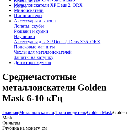
Golden Mask
Металлоискатели XP Deus 2, ORX
Karma
Миноискатели
Пинпоинтеры
Аксессуары для копа
Лопаты, скубы
Рюкзаки и сумки
Наушники
Аксессуары для XP Deus 2, Deus X35, ORX
Поисковые магниты
Чехлы для металлоискателей
Защиты на катушку
Детекторы жучков
Среднечастотные
металлоискатели Golden
Mask 6-10 кГц
Главная
/
Металлоискатели
/
Производитель
/
Golden Mask
/
Golden
Mask
Фильтры
Глубина на монету, см