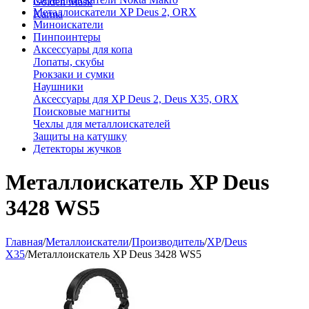
Golden Mask
Металлоискатели XP Deus 2, ORX
Karma
Миноискатели
Пинпоинтеры
Аксессуары для копа
Лопаты, скубы
Рюкзаки и сумки
Наушники
Аксессуары для XP Deus 2, Deus X35, ORX
Поисковые магниты
Чехлы для металлоискателей
Защиты на катушку
Детекторы жучков
Металлоискатель XP Deus
3428 WS5
Главная
/
Металлоискатели
/
Производитель
/
XP
/
Deus
X35
/
Металлоискатель XP Deus 3428 WS5