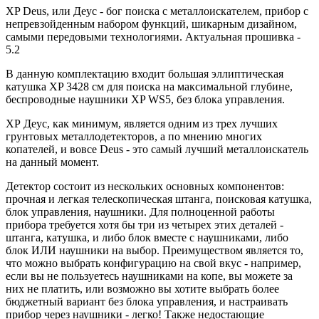
XP Deus, или Деус - бог поиска с металлоискателем, прибор с
непревзойденным набором функций, шикарным дизайном,
самыми передовыми технологиями. Актуальная прошивка -
5.2
В данную комплектацию входит большая эллиптическая
катушка XP 3428 см для поиска на максимальной глубине,
беспроводные наушники XP WS5, без блока управления.
ХР Деус, как минимум, является одним из трех лучших
грунтовых металлодетекторов, а по мнению многих
копателей, и вовсе Deus - это самый лучший металлоискатель
на данный момент.
Детектор состоит из нескольких основных компонентов:
прочная и легкая телескопическая штанга, поисковая катушка,
блок управления, наушники. Для полноценной работы
прибора требуется хотя бы три из четырех этих деталей -
штанга, катушка, и либо блок вместе с наушниками, либо
блок ИЛИ наушники на выбор. Преимуществом является то,
что можно выбрать конфигурацию на свой вкус - например,
если вы не пользуетесь наушниками на копе, вы можете за
них не платить, или возможно вы хотите выбрать более
бюджетный вариант без блока управления, и настраивать
прибор через наушники - легко! Также недостающие