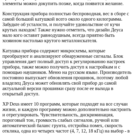
элементы можно докупить позже, когда появится желание.
Конструкция прибора полностью беспроводная, вес в сборе с
самой большой катушкой всего около одного килограмма.
Забудьте об усталости, и получайте удовольствие от кучи
крутых находок! Также нужно отметить, что дизайн Деуса
мало кого оставит равнодушным, всегда приятно быть
хозяином настолько крутого металлоискателя.
Катушка прибора содержит микросхемы, которые
преобразуют и анализируют обнаруженные сигналы. Блок
управления дает полный доступ к регулированию настроек
прибора, также можно получить доступ к настройкам и с
помощью наушников. Меню на русском языке. Производитель
постоянно выпускает обновления прошивок, поэтому любой
владелец Деуса может обновлять свой прибор до самой
актуальной версии прошивки сразу после ее выхода в
открытый доступ.
XP Deus имеет 10 программ, которые подходят на все случаи
жизни, и каждую программу можно дополнительно настроить
и отрегулировать. Чувствительность, дискриминация,
пороговый тон, громкость слабых сигналов, ручной или
автоматический баланс грунта, отстройка помех, скорость
отклика, одна из четырех частот (4, 7, 12, 18 кГц) на выбор - в