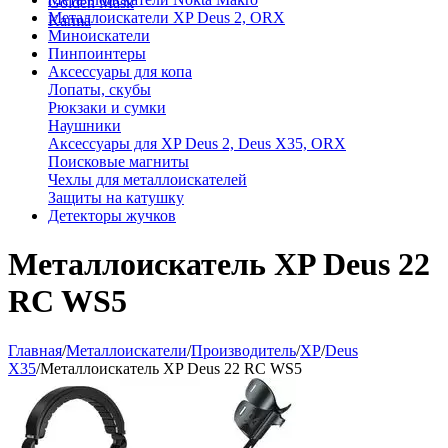
Golden Mask
Металлоискатели XP Deus 2, ORX
Karma
Миноискатели
Пинпоинтеры
Аксессуары для копа
Лопаты, скубы
Рюкзаки и сумки
Наушники
Аксессуары для XP Deus 2, Deus X35, ORX
Поисковые магниты
Чехлы для металлоискателей
Защиты на катушку
Детекторы жучков
Металлоискатель XP Deus 22
RC WS5
Главная
/
Металлоискатели
/
Производитель
/
XP
/
Deus
X35
/
Металлоискатель XP Deus 22 RC WS5