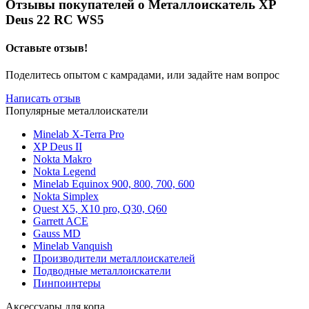
Отзывы покупателей о
Металлоискатель XP
Deus 22 RC WS5
Оставьте отзыв!
Поделитесь опытом с камрадами, или задайте нам вопрос
Написать отзыв
Популярные металлоискатели
Minelab X-Terra Pro
XP Deus II
Nokta Makro
Nokta Legend
Minelab Equinox 900, 800, 700, 600
Nokta Simplex
Quest X5, X10 pro, Q30, Q60
Garrett ACE
Gauss MD
Minelab Vanquish
Производители металлоискателей
Подводные металлоискатели
Пинпоинтеры
Аксессуары для копа