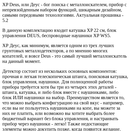
XP Deus, или Деус - бог поиска с металлоискателем, прибор с
непревзойденным набором функций, шикарным дизайном,
самыми передовыми технологиями. Актуальная прошивка -
5.2
В данную комплектацию входит катушка XP 22 см, блок
управления DEUS, беспроводные наушники XP WS5.
ХР Деус, как минимум, является одним из трех лучших
грунтовых металлодетекторов, а по мнению многих
копателей, и вовсе Deus - это самый лучший металлоискатель
на данный момент.
Детектор состоит из нескольких основных компонентов:
прочная и легкая телескопическая штанга, поисковая катушка,
блок управления, наушники. Для полноценной работы
прибора требуется хотя бы три из четырех этих деталей -
штанга, катушка, и либо блок вместе с наушниками, либо
блок ИЛИ наушники на выбор. Преимуществом является то,
что можно выбрать конфигурацию на свой вкус - например,
если вы не пользуетесь наушниками на копе, вы можете за
них не платить, или возможно вы хотите выбрать более
бюджетный вариант без блока управления, и настраивать
прибор через наушники - легко! Также недостающие
элементы можно докупить позже, когда появится желание.