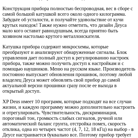
Конструкция прибора полностью беспроводная, вес в сборе с
самой большой катушкой всего около одного килограмма.
Забудьте об усталости, и получайте удовольствие от кучи
крутых находок! Также нужно отметить, что дизайн Деуса
мало кого оставит равнодушным, всегда приятно быть
хозяином настолько крутого металлоискателя.
Катушка прибора содержит микросхемы, которые
преобразуют и анализируют обнаруженные сигналы. Блок
управления дает полный доступ к регулированию настроек
прибора, также можно получить доступ к настройкам и с
помощью наушников. Меню на русском языке. Производитель
постоянно выпускает обновления прошивок, поэтому любой
владелец Деуса может обновлять свой прибор до самой
актуальной версии прошивки сразу после ее выхода в
открытый доступ.
XP Deus имеет 10 программ, которые подходят на все случаи
жизни, и каждую программу можно дополнительно настроить
и отрегулировать. Чувствительность, дискриминация,
пороговый тон, громкость слабых сигналов, ручной или
автоматический баланс грунта, отстройка помех, скорость
отклика, одна из четырех частот (4, 7, 12, 18 кГц) на выбор - в
Деусе настраивается буквально все. Поэтому прибор требует