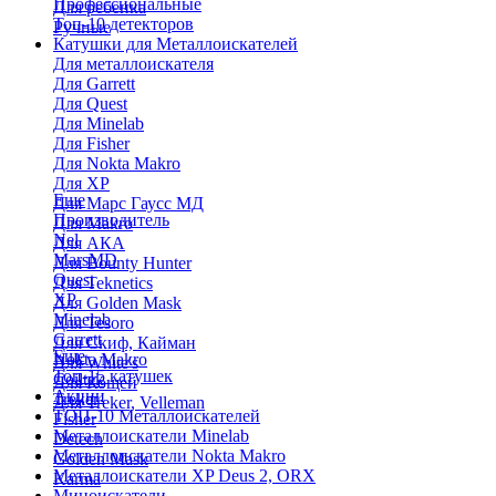
Профессиональные
Для ребенка
Топ-10 детекторов
Ручные
Катушки для Металлоискателей
Для металлоискателя
Для Garrett
Для Quest
Для Minelab
Для Fisher
Для Nokta Makro
Для XP
Еще
Для Марс Гаусс МД
Производитель
Для Makro
Nel
Для АКА
MarsMD
Для Bounty Hunter
Quest
Для Teknetics
XP
Для Golden Mask
Minelab
Для Tesoro
Garrett
Для Скиф, Кайман
Еще
Nokta Makro
Для White's
Топ-15 катушек
Coiltek
Для Кощей
Акции
Treker
Для Treker, Velleman
ТОП-10 Металлоискателей
Fisher
Металлоискатели Minelab
Detech
Металлоискатели Nokta Makro
Golden Mask
Металлоискатели XP Deus 2, ORX
Karma
Миноискатели