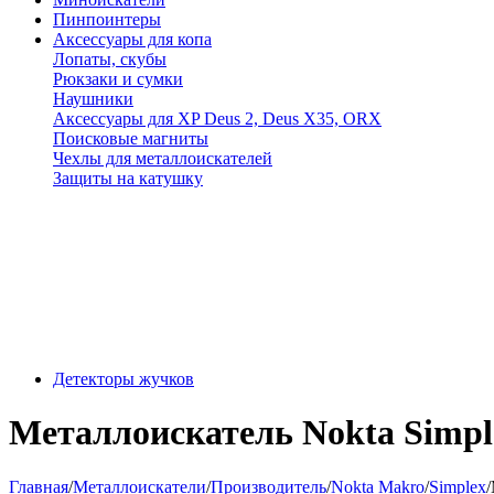
Пинпоинтеры
Аксессуары для копа
Лопаты, скубы
Рюкзаки и сумки
Наушники
Аксессуары для XP Deus 2, Deus X35, ORX
Поисковые магниты
Чехлы для металлоискателей
Защиты на катушку
Детекторы жучков
Металлоискатель Nokta Simple
Главная
/
Металлоискатели
/
Производитель
/
Nokta Makro
/
Simplex
/