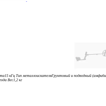
ота
15 кГц
Тип металлоискателя
Грунтовый и подводный (амфиби
года
Вес
1,2 кг