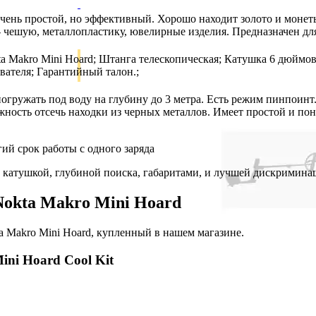
чень простой, но эффективный. Хорошо находит золото и монеты
 чешую, металлопластику, ювелирные изделия. Предназначен для
ta Makro Mini Hoard; Штанга телескопическая; Катушка 6 дюймов
вателя; Гарантийный талон.;
огружать под воду на глубину до 3 метра. Есть режим пинпоин
жность отсечь находки из черных металлов. Имеет простой и по
гий срок работы с одного заряда
й катушкой, глубиной поиска, габаритами, и лучшей дискримина
Nokta Makro Mini Hoard
a Makro Mini Hoard, купленный в нашем магазине.
ni Hoard Cool Kit