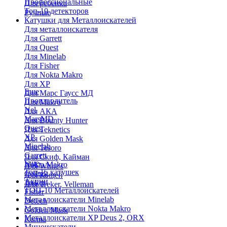
Профессиональные
Для ребенка
Топ-10 детекторов
Ручные
Катушки для Металлоискателей
Для металлоискателя
Для Garrett
Для Quest
Для Minelab
Для Fisher
Для Nokta Makro
Для XP
Еще
Для Марс Гаусс МД
Производитель
Для Makro
Nel
Для АКА
MarsMD
Для Bounty Hunter
Quest
Для Teknetics
XP
Для Golden Mask
Minelab
Для Tesoro
Garrett
Для Скиф, Кайман
Еще
Nokta Makro
Для White's
Топ-15 катушек
Coiltek
Для Кощей
Акции
Treker
Для Treker, Velleman
ТОП-10 Металлоискателей
Fisher
Металлоискатели Minelab
Detech
Металлоискатели Nokta Makro
Golden Mask
Металлоискатели XP Deus 2, ORX
Karma
Миноискатели