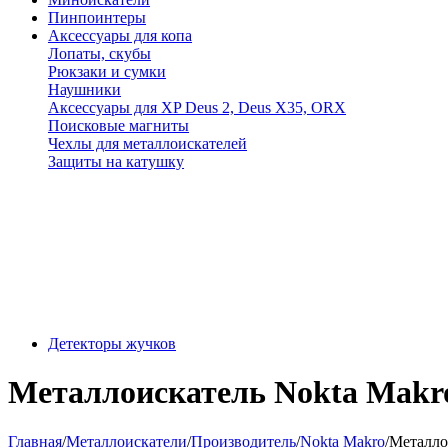
Пинпоинтеры
Аксессуары для копа
Лопаты, скубы
Рюкзаки и сумки
Наушники
Аксессуары для XP Deus 2, Deus X35, ORX
Поисковые магниты
Чехлы для металлоискателей
Защиты на катушку
Детекторы жучков
Металлоискатель Nokta Makro
Главная
/
Металлоискатели
/
Производитель
/
Nokta Makro
/
Металлои