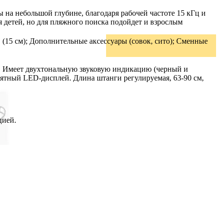
 на небольшой глубине, благодаря рабочей частоте 15 кГц и
 детей, но для пляжного поиска подойдет и взрослым
 (15 см); Дополнительные аксессуары (совок, сито); Сменные
т. Имеет двухтональную звуковую индикацию (черный и
нятный LED-дисплей. Длина штанги регулируемая, 63-90 см,
цией.