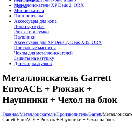
Golden Mask
Металлоискатели XP Deus 2, ORX
Karma
Миноискатели
Пинпоинтеры
Аксессуары для копа
Лопаты, скубы
Рюкзаки и сумки
Наушники
Аксессуары для XP Deus 2, Deus X35, ORX
Поисковые магниты
Чехлы для металлоискателей
Защиты на катушку
Детекторы жучков
Металлоискатель Garrett
EuroACE + Рюкзак +
Наушники + Чехол на блок
Главная
/
Металлоискатели
/
Производитель
/
Garrett
/
Металлоискат
Garrett EuroACE + Рюкзак + Наушники + Чехол на блок