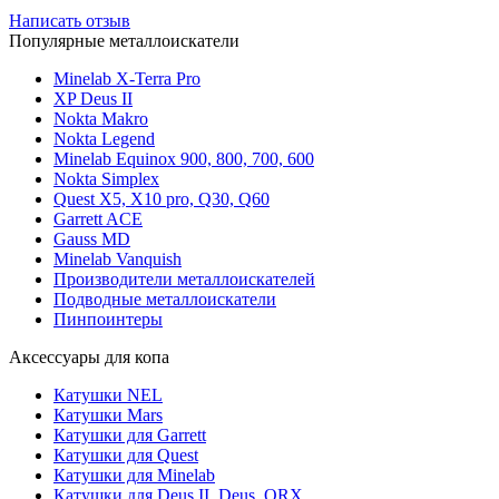
Написать отзыв
Популярные металлоискатели
Minelab X-Terra Pro
XP Deus II
Nokta Makro
Nokta Legend
Minelab Equinox 900, 800, 700, 600
Nokta Simplex
Quest X5, X10 pro, Q30, Q60
Garrett ACE
Gauss MD
Minelab Vanquish
Производители металлоискателей
Подводные металлоискатели
Пинпоинтеры
Аксессуары для копа
Катушки NEL
Катушки Mars
Катушки для Garrett
Катушки для Quest
Катушки для Minelab
Катушки для Deus II, Deus, ORX