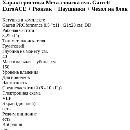
Характеристики
Металлоискатель Garrett
EuroACE + Рюкзак + Наушники + Чехол на блок
Катушка в комплекте
Garrett PROformance 8,5 "х11" (21х28 см) DD
Рабочая частота
8,25 кГц
Тип металлоискателя
Грунтовый
Глубина на монету, см.
40
Максимальная глубина, см.
150
Уровень владения
Для новичков
Частотность
Среднечастотный (6 - 10 кГц)
Электронная схема
VLF
Экран (дисплей)
есть
Режим пинпоинт
есть
Вибрация
нет