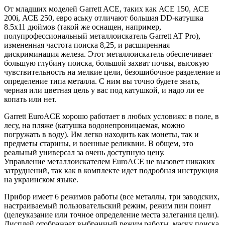
От младших моделей Garrett ACE, таких как АСЕ 150, АСЕ
200i, АСЕ 250, евро аську отличают большая DD-катушка
8.5х11 дюймов (такой же оснащен, например,
полупрофессиональный металлоискатель Garrett AT Pro),
измененная частота поиска 8,25, и расширенная
дискриминация железа. Этот металлоискатель обеспечивает
большую глубину поиска, большой захват почвы, высокую
чувствительность на мелкие цели, безошибочное разделение и
определение типа металла. С ним вы точно будете знать,
черная или цветная цель у вас под катушкой, и надо ли ее
копать или нет.
Garrett EuroACE хорошо работает в любых условиях: в поле, в
лесу, на пляже (катушка водонепроницаемая, можно
погружать в воду). Им легко находить как монеты, так и
предметы старины, и военные реликвии. В общем, это
реальный универсал за очень доступную цену.
Управление металлоискателем EuroACE не вызовет никаких
затруднений, так как в комплекте идет подробная инструкция
на украинском языке.
Прибор имеет 6 режимов работы (все металлы, три заводских,
настраиваемый пользовательский режим, режим пин поинт
(целеуказание или точное определение места залегания цели).
Дисплей отображает выбранный режим работы, маску поиска,