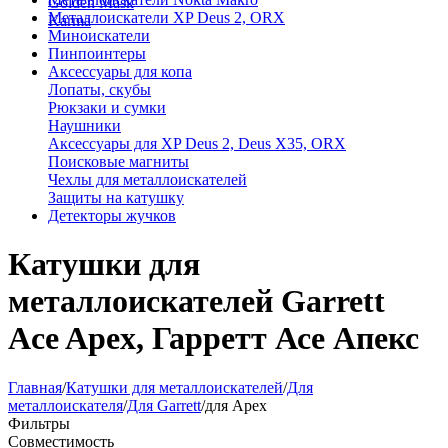
Golden Mask
Металлоискатели XP Deus 2, ORX
Karma
Миноискатели
Пинпоинтеры
Аксессуары для копа
Лопаты, скубы
Рюкзаки и сумки
Наушники
Аксессуары для XP Deus 2, Deus X35, ORX
Поисковые магниты
Чехлы для металлоискателей
Защиты на катушку
Детекторы жучков
Катушки для
металлоискателей Garrett
Ace Apex, Гарретт Асе Апекс
Главная
/
Катушки для металлоискателей
/
Для
металлоискателя
/
Для Garrett
/
для Apex
Фильтры
Совместимость