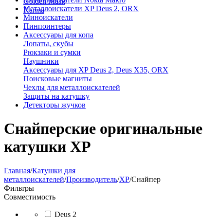
Golden Mask
Металлоискатели XP Deus 2, ORX
Karma
Миноискатели
Пинпоинтеры
Аксессуары для копа
Лопаты, скубы
Рюкзаки и сумки
Наушники
Аксессуары для XP Deus 2, Deus X35, ORX
Поисковые магниты
Чехлы для металлоискателей
Защиты на катушку
Детекторы жучков
Снайперские оригинальные
катушки XP
Главная
/
Катушки для
металлоискателей
/
Производитель
/
XP
/
Снайпер
Фильтры
Совместимость
Deus 2