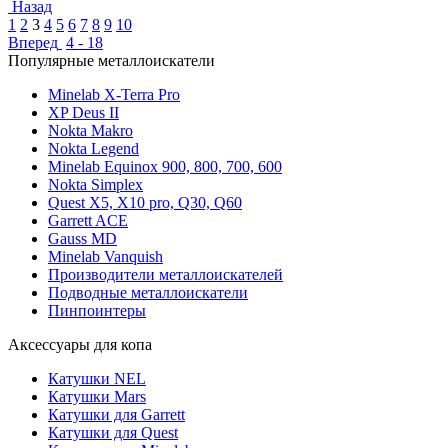
Назад
1
2
3
4
5
6
7
8
9
10
Вперед
4 - 18
Популярные металлоискатели
Minelab X-Terra Pro
XP Deus II
Nokta Makro
Nokta Legend
Minelab Equinox 900, 800, 700, 600
Nokta Simplex
Quest X5, X10 pro, Q30, Q60
Garrett ACE
Gauss MD
Minelab Vanquish
Производители металлоискателей
Подводные металлоискатели
Пинпоинтеры
Аксессуары для копа
Катушки NEL
Катушки Mars
Катушки для Garrett
Катушки для Quest