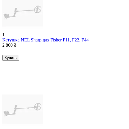
1
Катушка NEL Sharp для Fisher F11, F22, F44
2 860
₴
Купить