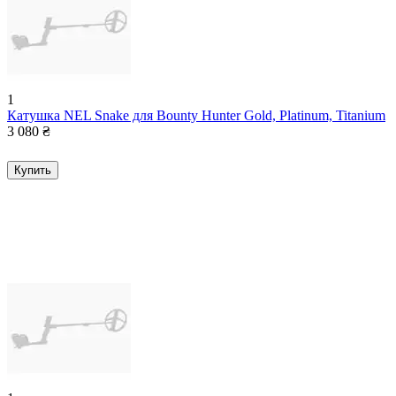
1
Катушка NEL Snake для Bounty Hunter Gold, Platinum, Titanium
3 080
₴
Купить