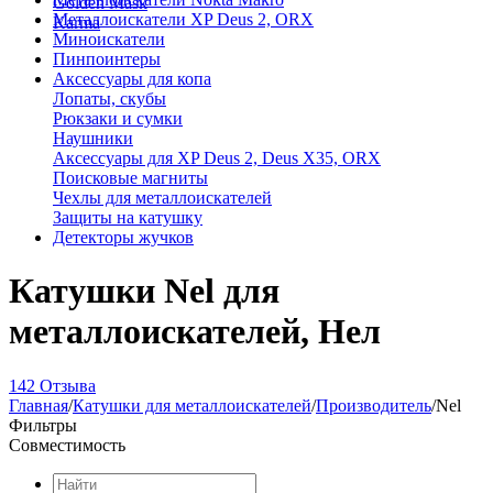
Golden Mask
Металлоискатели XP Deus 2, ORX
Karma
Миноискатели
Пинпоинтеры
Аксессуары для копа
Лопаты, скубы
Рюкзаки и сумки
Наушники
Аксессуары для XP Deus 2, Deus X35, ORX
Поисковые магниты
Чехлы для металлоискателей
Защиты на катушку
Детекторы жучков
Катушки Nel для
металлоискателей, Нел
142 Отзыва
Главная
/
Катушки для металлоискателей
/
Производитель
/
Nel
Фильтры
Совместимость