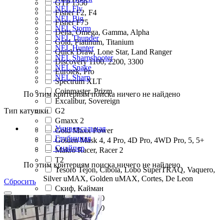
GTP 1350
NEL Fly
Fisher F2, F4
NEL Big
Fisher F75
NEL Storm
Delta, Omega, Gamma, Alpha
NEL Thunder
Gold, Platinum, Titanium
NEL Hunter
Quick Draw, Lone Star, Land Ranger
NEL Sharpshooter
Discovery 1100, 2200, 3300
NEL Snake
Eurotek, Pro
NEL Sharp
Spectrum XLT
Coinmaster, Prizm
По этим критериям поиска ничего не найдено
Excalibur, Sovereign
Тип катушки
G2
Gmaxx 2
Универсальная
Gold Maxx Power
Глубинная
Golden Mask 4, 4 Pro, 4D Pro, 4WD Pro, 5, 5+
Снайпер
Makro Racer, Racer 2
T2
По этим критериям поиска ничего не найдено
Tesoro Tejon, Cibola, Lobo SuperTRAQ, Vaquero,
Silver uMAX, Golden uMAX, Cortes, De Leon
Сбросить
Скиф, Кайман
Discovery 2200
Discovery 3300
Eurotek