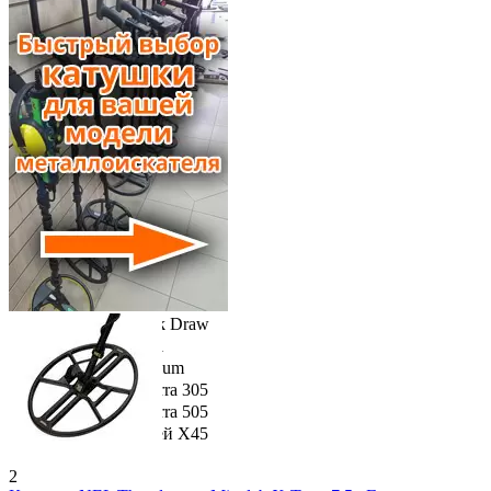
Explorer
F11
F4
F44
F5
F70
Gamma
Gold Bug
GTI 1500
GTI 2000
Land Ranger
Omega
Platinum
Quest Q20, 40
Quick Draw
Safari
Titanium
X-Terra 305
X-Terra 505
Кощей Х45
2