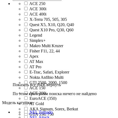
ACE 250
ACE 300i
ACE 400i
X-Terra 705, 505, 305
Quest X5, X10, Q20, Q40
Quest X10 Pro, Q30, Q60
Legend
Simplex+
Makro Multi Kruzer
Fisher F11, 22, 44
Apex
AT Max
AT Pro
E-Trac, Safari, Explorer
Nokta Anfibio Multi
GTI 2500, 2000, 1500
Показать все (64)
Свернуть
ACE 150
ACE 200i
По этим критериям поиска ничего не найдено
EuroACE (350)
Модель катушки
AT Gold
АКА Signum, Sorex, Berkut
NEL Tornado
GTA 550, 750
NEL Attack