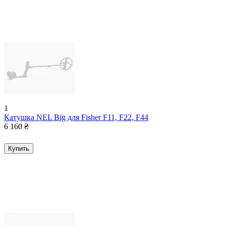
1
Катушка NEL Big для Fisher F11, F22, F44
6 160
₴
Купить