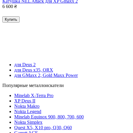
Катушка NEL Attack для XP Gmaxx 2
6 600
₴
Купить
для Deus 2
для Deus x35, ORX
для GMaxx 2, Gold Maxx Power
Популярные металлоискатели
Minelab X-Terra Pro
XP Deus II
Nokta Makro
Nokta Legend
Minelab Equinox 900, 800, 700, 600
Nokta Simplex
Quest X5, X10 pro, Q30, Q60
Garrett ACE