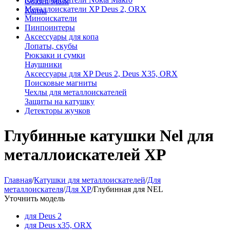
Golden Mask
Металлоискатели XP Deus 2, ORX
Karma
Миноискатели
Пинпоинтеры
Аксессуары для копа
Лопаты, скубы
Рюкзаки и сумки
Наушники
Аксессуары для XP Deus 2, Deus X35, ORX
Поисковые магниты
Чехлы для металлоискателей
Защиты на катушку
Детекторы жучков
Глубинные катушки Nel для
металлоискателей XP
Главная
/
Катушки для металлоискателей
/
Для
металлоискателя
/
Для XP
/
Глубинная для NEL
Уточнить модель
для Deus 2
для Deus x35, ORX