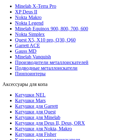
Minelab X-Terra Pro
XP Deus II
Nokta Makro
Nokta Legend
Minelab Equinox 900, 800, 700, 600
Nokta Simplex
Quest X5, X10 pro, Q30, Q60
Garrett ACE
Gauss MD
Minelab Vanquish
Производители металлоискателей
Подводные металлоискатели
Пинпоинтеры
Аксессуары для копа
Катушки NEL
Катушки Mars
Катушки для Garrett
Катушки для Quest
Катушки для Minelab
Катушки для Deus II, Deus, ORX
Катушки для Nokta, Makro
Катушки для Fisher
Катушки для металлоискателя