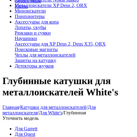
Golden Mask
Металлоискатели XP Deus 2, ORX
Karma
Миноискатели
Пинпоинтеры
Аксессуары для копа
Лопаты, скубы
Рюкзаки и сумки
Наушники
Аксессуары для XP Deus 2, Deus X35, ORX
Поисковые магниты
Чехлы для металлоискателей
Защиты на катушку
Детекторы жучков
Глубинные катушки для
металлоискателей White's
Главная
/
Катушки для металлоискателей
/
Для
металлоискателя
/
Для White's
/
Глубинная
Уточнить модель
Для Garrett
Для Quest