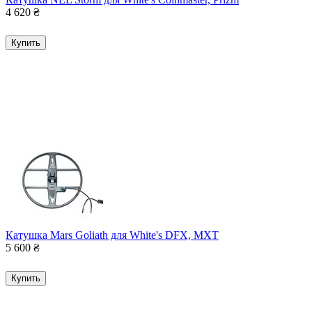
4 620
₴
Купить
Катушка Mars Goliath для White's DFX, MXT
5 600
₴
Купить