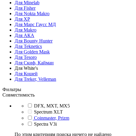
Для Minelab
Для Fisher
Для Nokta Makro
Для XP
Для Марс Гаусс МД
Для Makro
Для АКА
Для Bounty Hunter
Для Teknetics
Для Golden Mask
Для Tesoro
Для Скиф, Кайман
Для White's
Для Кощей
Для Treker, Velleman
Фильтры
Совместимость
DFX, MXT, MX5
Spectrum XLT
Coinmaster, Prizm
Spectra V3i
По этим критериям поиска ничего не найдено