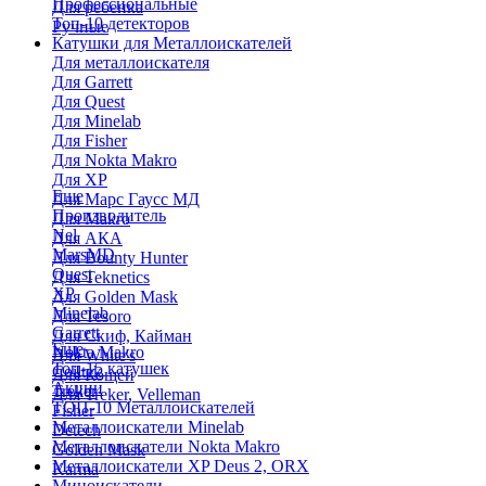
Профессиональные
Для ребенка
Топ-10 детекторов
Ручные
Катушки для Металлоискателей
Для металлоискателя
Для Garrett
Для Quest
Для Minelab
Для Fisher
Для Nokta Makro
Для XP
Еще
Для Марс Гаусс МД
Производитель
Для Makro
Nel
Для АКА
MarsMD
Для Bounty Hunter
Quest
Для Teknetics
XP
Для Golden Mask
Minelab
Для Tesoro
Garrett
Для Скиф, Кайман
Еще
Nokta Makro
Для White's
Топ-15 катушек
Coiltek
Для Кощей
Акции
Treker
Для Treker, Velleman
ТОП-10 Металлоискателей
Fisher
Металлоискатели Minelab
Detech
Металлоискатели Nokta Makro
Golden Mask
Металлоискатели XP Deus 2, ORX
Karma
Миноискатели