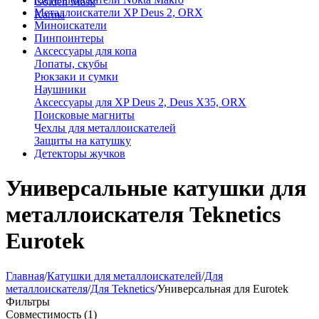
Golden Mask
Металлоискатели XP Deus 2, ORX
Karma
Миноискатели
Пинпоинтеры
Аксессуары для копа
Лопаты, скубы
Рюкзаки и сумки
Наушники
Аксессуары для XP Deus 2, Deus X35, ORX
Поисковые магниты
Чехлы для металлоискателей
Защиты на катушку
Детекторы жучков
Универсальные катушки для
металлоискателя Teknetics
Eurotek
Главная
/
Катушки для металлоискателей
/
Для
металлоискателя
/
Для Teknetics
/
Универсальная для Eurotek
Фильтры
Совместимость (1)