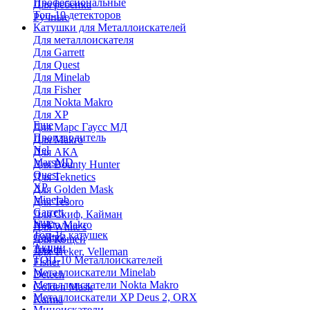
Профессиональные
Для ребенка
Топ-10 детекторов
Ручные
Катушки для Металлоискателей
Для металлоискателя
Для Garrett
Для Quest
Для Minelab
Для Fisher
Для Nokta Makro
Для XP
Еще
Для Марс Гаусс МД
Производитель
Для Makro
Nel
Для АКА
MarsMD
Для Bounty Hunter
Quest
Для Teknetics
XP
Для Golden Mask
Minelab
Для Tesoro
Garrett
Для Скиф, Кайман
Еще
Nokta Makro
Для White's
Топ-15 катушек
Coiltek
Для Кощей
Акции
Treker
Для Treker, Velleman
ТОП-10 Металлоискателей
Fisher
Металлоискатели Minelab
Detech
Металлоискатели Nokta Makro
Golden Mask
Металлоискатели XP Deus 2, ORX
Karma
Миноискатели