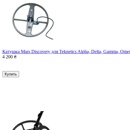
Катушка Mars Discovery для Teknetics Alpha, Delta, Gamma, Ome
4 200
₴
Купить