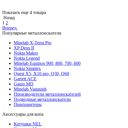
Показать еще 4 товара
Назад
1
2
Вперед
Популярные металлоискатели
Minelab X-Terra Pro
XP Deus II
Nokta Makro
Nokta Legend
Minelab Equinox 900, 800, 700, 600
Nokta Simplex
Quest X5, X10 pro, Q30, Q60
Garrett ACE
Gauss MD
Minelab Vanquish
Производители металлоискателей
Подводные металлоискатели
Пинпоинтеры
Аксессуары для копа
Катушки NEL