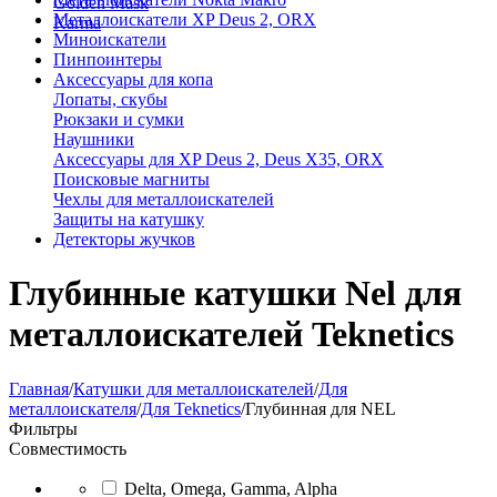
Golden Mask
Металлоискатели XP Deus 2, ORX
Karma
Миноискатели
Пинпоинтеры
Аксессуары для копа
Лопаты, скубы
Рюкзаки и сумки
Наушники
Аксессуары для XP Deus 2, Deus X35, ORX
Поисковые магниты
Чехлы для металлоискателей
Защиты на катушку
Детекторы жучков
Глубинные катушки Nel для
металлоискателей Teknetics
Главная
/
Катушки для металлоискателей
/
Для
металлоискателя
/
Для Teknetics
/
Глубинная для NEL
Фильтры
Совместимость
Delta, Omega, Gamma, Alpha