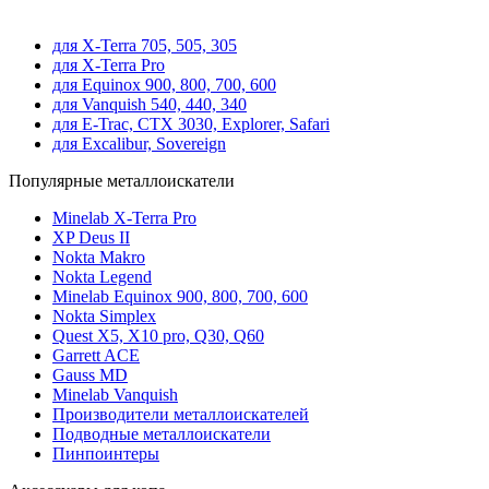
для X-Terra 705, 505, 305
для X-Terra Pro
для Equinox 900, 800, 700, 600
для Vanquish 540, 440, 340
для E-Trac, CTX 3030, Explorer, Safari
для Excalibur, Sovereign
Популярные металлоискатели
Minelab X-Terra Pro
XP Deus II
Nokta Makro
Nokta Legend
Minelab Equinox 900, 800, 700, 600
Nokta Simplex
Quest X5, X10 pro, Q30, Q60
Garrett ACE
Gauss MD
Minelab Vanquish
Производители металлоискателей
Подводные металлоискатели
Пинпоинтеры