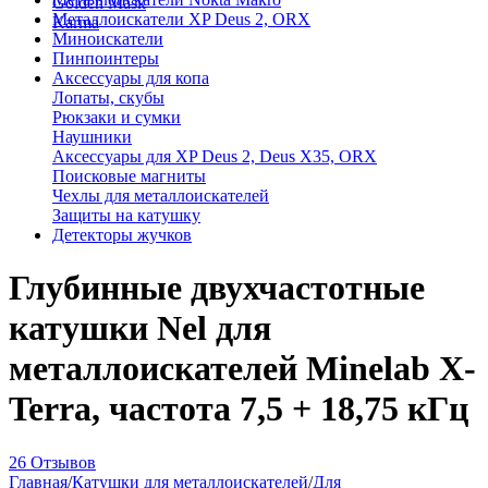
Golden Mask
Металлоискатели XP Deus 2, ORX
Karma
Миноискатели
Пинпоинтеры
Аксессуары для копа
Лопаты, скубы
Рюкзаки и сумки
Наушники
Аксессуары для XP Deus 2, Deus X35, ORX
Поисковые магниты
Чехлы для металлоискателей
Защиты на катушку
Детекторы жучков
Глубинные двухчастотные
катушки Nel для
металлоискателей Minelab X-
Terra, частота 7,5 + 18,75 кГц
26 Отзывов
Главная
/
Катушки для металлоискателей
/
Для