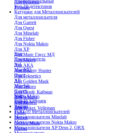
Профессиональные
Для ребенка
Топ-10 детекторов
Ручные
Катушки для Металлоискателей
Для металлоискателя
Для Garrett
Для Quest
Для Minelab
Для Fisher
Для Nokta Makro
Для XP
Еще
Для Марс Гаусс МД
Производитель
Для Makro
Nel
Для АКА
MarsMD
Для Bounty Hunter
Quest
Для Teknetics
XP
Для Golden Mask
Minelab
Для Tesoro
Garrett
Для Скиф, Кайман
Еще
Nokta Makro
Для White's
Топ-15 катушек
Coiltek
Для Кощей
Акции
Treker
Для Treker, Velleman
ТОП-10 Металлоискателей
Fisher
Металлоискатели Minelab
Detech
Металлоискатели Nokta Makro
Golden Mask
Металлоискатели XP Deus 2, ORX
Karma
Миноискатели