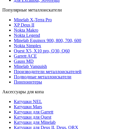
для Excalibur, Sovereign
Популярные металлоискатели
Minelab X-Terra Pro
XP Deus II
Nokta Makro
Nokta Legend
Minelab Equinox 900, 800, 700, 600
Nokta Simplex
Quest X5, X10 pro, Q30, Q60
Garrett ACE
Gauss MD
Minelab Vanquish
Производители металлоискателей
Подводные металлоискатели
Пинпоинтеры
Аксессуары для копа
Катушки NEL
Катушки Mars
Катушки для Garrett
Катушки для Quest
Катушки для Minelab
Катушки для Deus II, Deus, ORX