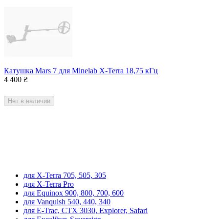
Катушка Mars 7 для Minelab X-Terra 18,75 кГц
4 400
₴
Нет в наличии
для X-Terra 705, 505, 305
для X-Terra Pro
для Equinox 900, 800, 700, 600
для Vanquish 540, 440, 340
для E-Trac, CTX 3030, Explorer, Safari