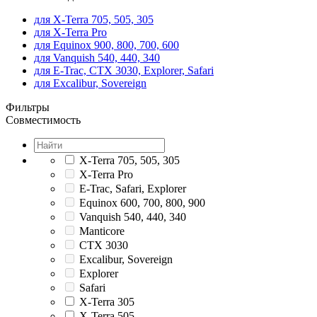
для X-Terra 705, 505, 305
для X-Terra Pro
для Equinox 900, 800, 700, 600
для Vanquish 540, 440, 340
для E-Trac, CTX 3030, Explorer, Safari
для Excalibur, Sovereign
Фильтры
Совместимость
X-Terra 705, 505, 305
X-Terra Pro
E-Trac, Safari, Explorer
Equinox 600, 700, 800, 900
Vanquish 540, 440, 340
Manticore
CTX 3030
Excalibur, Sovereign
Explorer
Safari
X-Terra 305
X-Terra 505