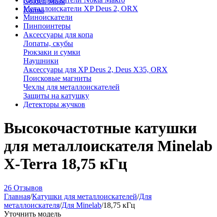
Golden Mask
Металлоискатели XP Deus 2, ORX
Karma
Миноискатели
Пинпоинтеры
Аксессуары для копа
Лопаты, скубы
Рюкзаки и сумки
Наушники
Аксессуары для XP Deus 2, Deus X35, ORX
Поисковые магниты
Чехлы для металлоискателей
Защиты на катушку
Детекторы жучков
Высокочастотные катушки
для металлоискателя Minelab
X-Terra 18,75 кГц
26 Отзывов
Главная
/
Катушки для металлоискателей
/
Для
металлоискателя
/
Для Minelab
/
18,75 кГц
Уточнить модель