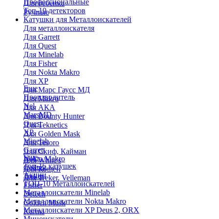
Профессиональные
Для ребенка
Топ-10 детекторов
Ручные
Катушки для Металлоискателей
Для металлоискателя
Для Garrett
Для Quest
Для Minelab
Для Fisher
Для Nokta Makro
Для XP
Еще
Для Марс Гаусс МД
Производитель
Для Makro
Nel
Для АКА
MarsMD
Для Bounty Hunter
Quest
Для Teknetics
XP
Для Golden Mask
Minelab
Для Tesoro
Garrett
Для Скиф, Кайман
Еще
Nokta Makro
Для White's
Топ-15 катушек
Coiltek
Для Кощей
Акции
Treker
Для Treker, Velleman
ТОП-10 Металлоискателей
Fisher
Металлоискатели Minelab
Detech
Металлоискатели Nokta Makro
Golden Mask
Металлоискатели XP Deus 2, ORX
Karma
Миноискатели